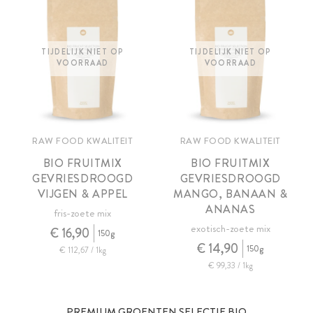
TIJDELIJK NIET OP
TIJDELIJK NIET OP
VOORRAAD
VOORRAAD
RAW FOOD KWALITEIT
RAW FOOD KWALITEIT
BIO FRUITMIX
BIO FRUITMIX
GEVRIESDROOGD
GEVRIESDROOGD
VIJGEN & APPEL
MANGO, BANAAN &
ANANAS
fris-zoete mix
exotisch-zoete mix
€ 16,90
150g
€ 14,90
150g
€ 112,67 / 1kg
€ 99,33 / 1kg
PREMIUM GROENTEN SELECTIE BIO