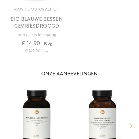
RAW FOOD KWALITEIT
BIO BLAUWE BESSEN
GEVRIESDROOGD
zoetzuur & knapperig
€ 14,90
100g
€ 149,00 / 1kg
ONZE AANBEVELINGEN