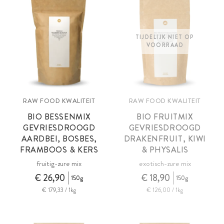
TIJDELIJK NIET OP
VOORRAAD
RAW FOOD KWALITEIT
RAW FOOD KWALITEIT
BIO BESSENMIX
BIO FRUITMIX
GEVRIESDROOGD
GEVRIESDROOGD
AARDBEI, BOSBES,
DRAKENFRUIT, KIWI
FRAMBOOS & KERS
& PHYSALIS
fruitig-zure mix
exotisch-zure mix
€ 26,90
€ 18,90
150g
150g
€ 179,33 / 1kg
€ 126,00 / 1kg