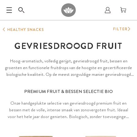
FILTER
HEALTHY SNACKS
GEVRIESDROOGD FRUIT
Hoog-aromatisch, volledig gerijpt, gevriesdroogd fruit, bessen en
groenten en functionele fruitdrops van de hoogste en gecertificeerde
biologische kwaliteit. Op de meest zorgvuldige manier gevriesdroogd
voor een bijzonder knapperige textuur, maximaal behoud van de
waardevolle ingrediënten en het volle aroma van de zonovergoten
PREMIUM FRUIT & BESSEN SELECTIE BIO
vruchten. Zonder toevoegingen, conserveermiddelen en toegevoegde
suiker.
Onze handgeplukte selectie van gevriesdroogd premium fruit en
bessen met de volle, intense smaak van zonovergoten fruit. Ideaal
voor het hele jaar door genieten. Biologisch, zonder toevoegingen,
zonder toegevoegde suiker en vegan.