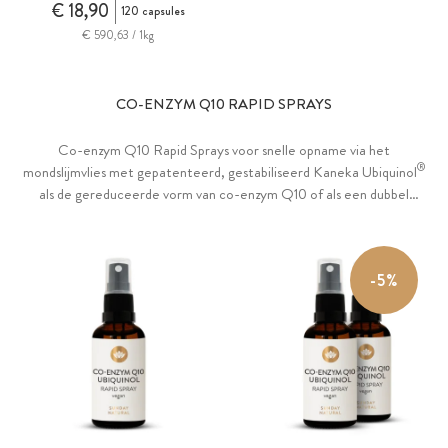
€ 18,90
120 capsules
€ 590,63 / 1kg
CO-ENZYM Q10 RAPID SPRAYS
Co-enzym Q10 Rapid Sprays voor snelle opname via het
®
mondslijmvlies met gepatenteerd, gestabiliseerd Kaneka Ubiquinol
als de gereduceerde vorm van co-enzym Q10 of als een dubbel
complex plus de geoxideerde vorm ubiquinon, die het lichaam zelf kan
produceren. Opgelost in een nano-emulsie voor verbeterde
biologische beschikbaarheid. Verrijkt met sinaasappelschilolie voor
-5%
een aangename en frisse smaak.