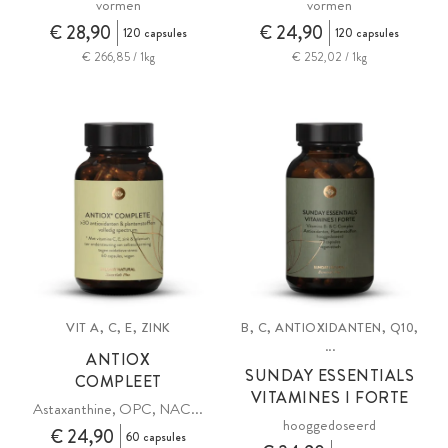
vormen
vormen
€ 28,90
€ 24,90
120 capsules
120 capsules
€ 266,85 / 1kg
€ 252,02 / 1kg
VIT A, C, E, ZINK
B, C, ANTIOXIDANTEN, Q10,
...
ANTIOX
SUNDAY ESSENTIALS
COMPLEET
VITAMINES I FORTE
Astaxanthine, OPC, NAC...
hooggedoseerd
€ 24,90
60 capsules