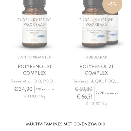
-5%
TIJDELIJK NIET OP
TIJDELIJK NIET OP
VOORRAAD
VOORRAAD
5 ANTIOXIDANTEN
DUBBELPAK
POLYFENOL 21
POLYFENOL 21
COMPLEX
COMPLEX
Resveratrol, Q10, PQQ, ...
Resveratrol, Q10, PQQ, ...
€ 34,90
€ 69,80
120 capsules
2x120 capsules
€ 66,31
€ 1.191,13 / 1kg
€ 1.131,57 / 1kg
MULTIVITAMINES MET CO-ENZYM Q10