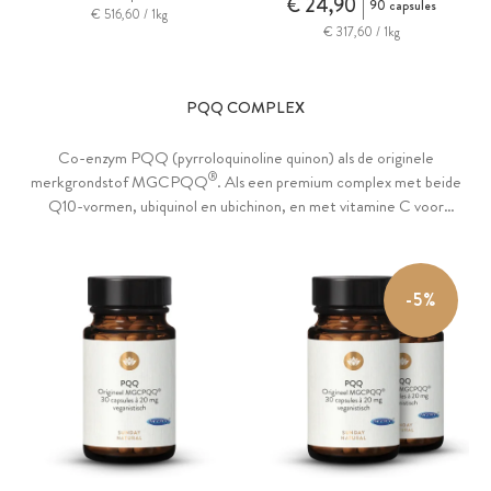
€ 24,90
90 capsules
€ 516,60 / 1kg
€ 317,60 / 1kg
PQQ COMPLEX
Co-enzym PQQ (pyrroloquinoline quinon) als de originele
®
merkgrondstof MGCPQQ
. Als een premium complex met beide
Q10-vormen, ubiquinol en ubichinon, en met vitamine C voor
energie, zenuwen en bloedvaten en B6 ter vermindering van
vermoeidheid.
-5%