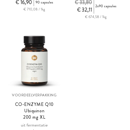
€ 16,90
€ 33,80
90 capsules
2x90 capsules
€ 32,11
€ 710,08 / 1kg
€ 674,58 / 1kg
VOORDEELVERPAKKING
CO-ENZYME Q10
Ubiquinon
200 mg
XL
uit fermentatie