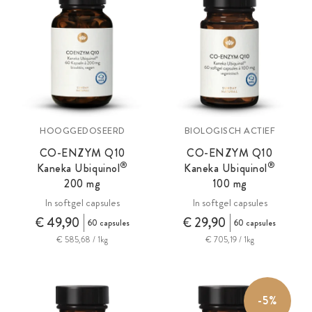
HOOGGEDOSEERD
BIOLOGISCH ACTIEF
CO-ENZYM Q10
CO-ENZYM Q10
®
®
Kaneka Ubiquinol
Kaneka Ubiquinol
200 mg
100 mg
In softgel capsules
In softgel capsules
€ 49,90
€ 29,90
60 capsules
60 capsules
€ 585,68 / 1kg
€ 705,19 / 1kg
-5%