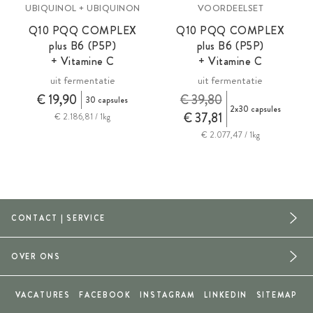
UBIQUINOL + UBIQUINON
VOORDEELSET
Q10 PQQ COMPLEX
Q10 PQQ COMPLEX
plus B6 (P5P)
plus B6 (P5P)
+ Vitamine C
+ Vitamine C
uit fermentatie
uit fermentatie
€ 19,90
€ 39,80
30 capsules
2x30 capsules
€ 37,81
€ 2.186,81 / 1kg
€ 2.077,47 / 1kg
CONTACT | SERVICE
OVER ONS
VACATURES
FACEBOOK
INSTAGRAM
LINKEDIN
SITEMAP