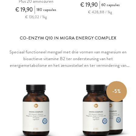
Plus 20 aminozuren
€ 19,90
60 capsules
€ 19,90
180 capsules
€ 428,88 / 1kg
€ 136,02 / 1kg
CO-ENZYM Q10 IN MIGRA ENERGY COMPLEX
Speciaal functioneel mengsel met drie vormen van magnesium en
bioactieve vitamine B2 ter ondersteuning van het
energiemetabolisme en het zenuwstelsel en ter vermindering van
moeheid en vermoeidheid. Plus Q10-complex van ubichinon en
®
Kaneka Ubiquinol
en acetyl-L-carnitine.
-5%