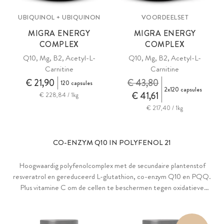
UBIQUINOL + UBIQUINON
VOORDEELSET
MIGRA ENERGY
MIGRA ENERGY
COMPLEX
COMPLEX
Q10, Mg, B2, Acetyl-L-
Q10, Mg, B2, Acetyl-L-
Carnitine
Carnitine
€ 21,90
€ 43,80
120 capsules
2x120 capsules
€ 41,61
€ 228,84 / 1kg
€ 217,40 / 1kg
CO-ENZYM Q10 IN POLYFENOL 21
Hoogwaardig polyfenolcomplex met de secundaire plantenstof
resveratrol en gereduceerd L-glutathion, co-enzym Q10 en PQQ.
Plus vitamine C om de cellen te beschermen tegen oxidatieve
stress. Naar behoefte met of zonder groene thee-extract met
EGCG en andere catechinen.