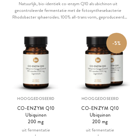
Natuurlijk, bio-identiek co-enzym Q10 als ubichinon uit
gecontroleerde fermentatie met de fotosynthesebacterie
Rhodobacter sphaeroides. 100% all-trans vorm, geproduceerd
zonder extractiemiddelen zoals n-hexaan of aceton. Hoge dosis van
200 mg Q10 per capsule. 100% zonder toevoegingen en vegan.
-5%
HOOGGEDOSEERD
HOOGGEDOSEERD
CO-ENZYM Q10
CO-ENZYM Q10
Ubiquinon
Ubiquinon
200 mg
200 mg
uit fermentatie
uit fermentatie