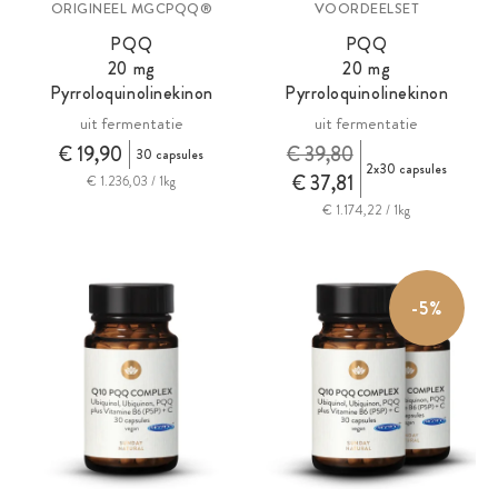
ORIGINEEL MGCPQQ®
VOORDEELSET
PQQ
PQQ
20
mg
20
mg
Pyrroloquinolinekinon
Pyrroloquinolinekinon
uit fermentatie
uit fermentatie
€ 19,90
€ 39,80
30 capsules
2x30 capsules
€ 37,81
€ 1.236,03 / 1kg
€ 1.174,22 / 1kg
-5%