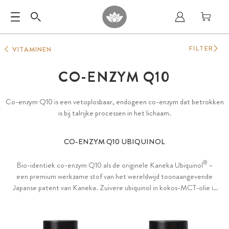
FILTER
VITAMINEN
CO-ENZYM Q10
Co-enzym Q10 is een vetoplosbaar, endogeen co-enzym dat betrokken
is bij talrijke processen in het lichaam.
CO-ENZYM Q10 UBIQUINOL
®
Bio-identiek co-enzym Q10 als de originele Kaneka Ubiquinol
–
een premium werkzame stof van het wereldwijd toonaangevende
Japanse patent van Kaneka. Zuivere ubiquinol in kokos-MCT-olie in
pure GreenCaps-capsules of tapioca-softgels - 100% vrij van
toevoegingen, zoals gelatine, carrageen en PEG.