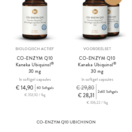
BIOLOGISCH ACTIEF
VOORDEELSET
CO-ENZYM Q10
CO-ENZYM Q10
®
®
Kaneka Ubiquinol
Kaneka Ubiquinol
30 mg
30 mg
In softgel capsules
In softgel capsules
€ 14,90
€ 29,80
60 Softgels
2x60 Softgels
€ 28,31
€ 353,92 / 1kg
€ 336,22 / 1kg
CO-ENZYM Q10 UBICHINON