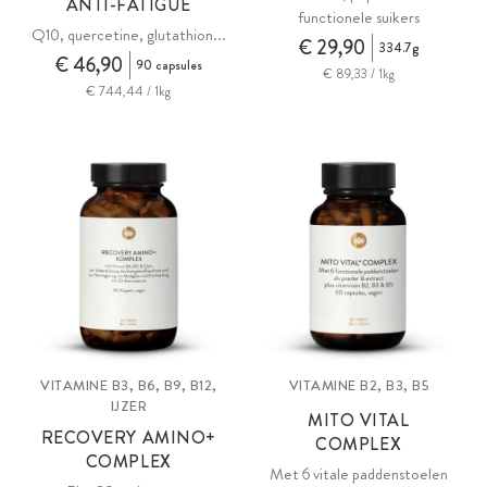
ANTI-FATIGUE
functionele suikers
Q10, quercetine, glutathion...
€ 29,90
334.7g
€ 46,90
90 capsules
€ 89,33 / 1kg
€ 744,44 / 1kg
VITAMINE B3, B6, B9, B12,
VITAMINE B2, B3, B5
IJZER
MITO VITAL
RECOVERY AMINO+
COMPLEX
COMPLEX
Met 6 vitale paddenstoelen