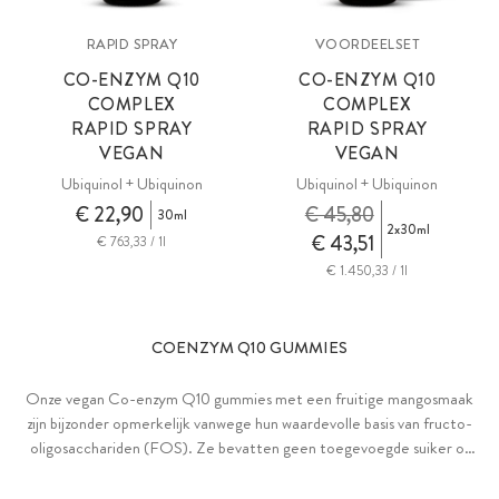
RAPID SPRAY
VOORDEELSET
CO-ENZYM Q10
CO-ENZYM Q10
COMPLEX
COMPLEX
RAPID SPRAY
RAPID SPRAY
VEGAN
VEGAN
Ubiquinol + Ubiquinon
Ubiquinol + Ubiquinon
€ 22,90
€ 45,80
30ml
2x30ml
€ 43,51
€ 763,33 / 1l
€ 1.450,33 / 1l
COENZYM Q10 GUMMIES
Onze vegan Co-enzym Q10 gummies met een fruitige mangosmaak
zijn bijzonder opmerkelijk vanwege hun waardevolle basis van fructo-
oligosacchariden (FOS). Ze bevatten geen toegevoegde suiker of
kunstmatige zoet-, kleur- of smaakstoffen.