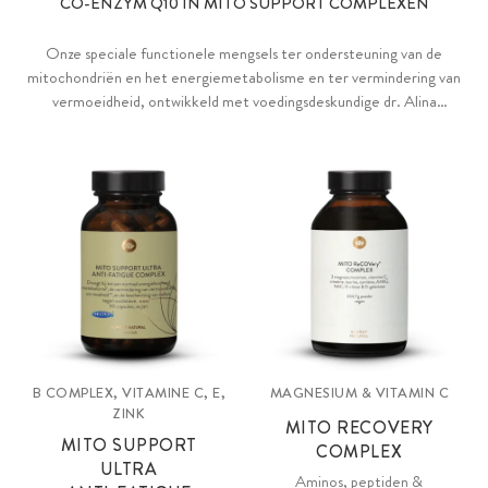
CO-ENZYM Q10 IN MITO SUPPORT COMPLEXEN
Onze speciale functionele mengsels ter ondersteuning van de
mitochondriën en het energiemetabolisme en ter vermindering van
vermoeidheid, ontwikkeld met voedingsdeskundige dr. Alina
Lessenich. Met veel belangrijke voedingsstoffen zoals vitamine B1,
B2, B3 & B12, magnesium, alsook Q10, PQQ, L-carnitine, NADH &
functionele suikers.
B COMPLEX, VITAMINE C, E,
MAGNESIUM & VITAMIN C
ZINK
MITO RECOVERY
MITO SUPPORT
COMPLEX
ULTRA
Aminos, peptiden &