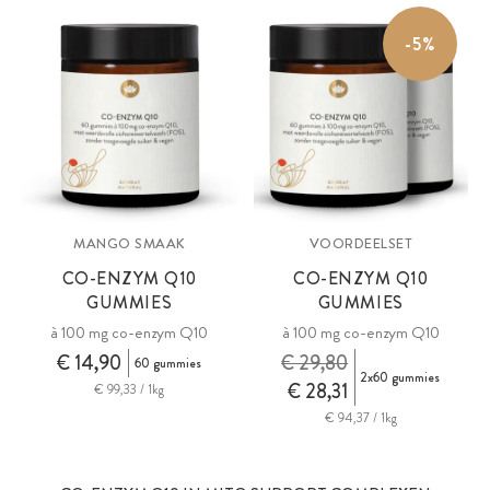
-5%
MANGO SMAAK
VOORDEELSET
CO-ENZYM Q10
CO-ENZYM Q10
GUMMIES
GUMMIES
à 100 mg co-enzym Q10
à 100 mg co-enzym Q10
€ 14,90
€ 29,80
60 gummies
2x60 gummies
€ 28,31
€ 99,33 / 1kg
€ 94,37 / 1kg