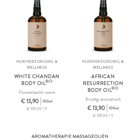
HUIDVERZORGING &
HUIDVERZORGING &
WELLNESS
WELLNESS
WHITE CHANDAN
AFRICAN
BIO
BODY OIL
RESURRECTION
BIO
BODY OIL
Fluweelzacht-warm
Kruidig-aromatisch
€ 13,90
100ml
€ 13,90
100ml
€ 139,00 / 1l
€ 139,00 / 1l
AROMATHERAPIE MASSAGEOLIËN