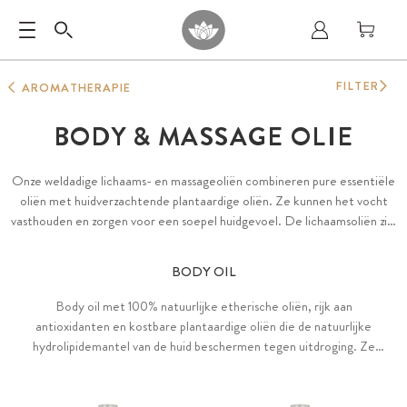
FILTER
AROMATHERAPIE
BODY & MASSAGE OLIE
Onze weldadige lichaams- en massageoliën combineren pure essentiële
oliën met huidverzachtende plantaardige oliën. Ze kunnen het vocht
vasthouden en zorgen voor een soepel huidgevoel. De lichaamsoliën zijn
speciaal ontwikkeld voor dagelijkse verzorging: ze worden snel door de
huid opgenomen zonder een vettig laagje achter te laten. De
BODY OIL
massageoliën zijn daarentegen bijzonder rijk en blijven langer op de huid
zitten – ideaal voor een verzorgende massage.
Body oil met 100% natuurlijke etherische oliën, rijk aan
antioxidanten en kostbare plantaardige oliën die de natuurlijke
hydrolipidemantel van de huid beschermen tegen uitdroging. Ze
bieden intensieve hydratatie voor een gevoede en gladde huid. De
body oils trekken snel in en laten de huid glad en fluweelzacht
aanvoelen.