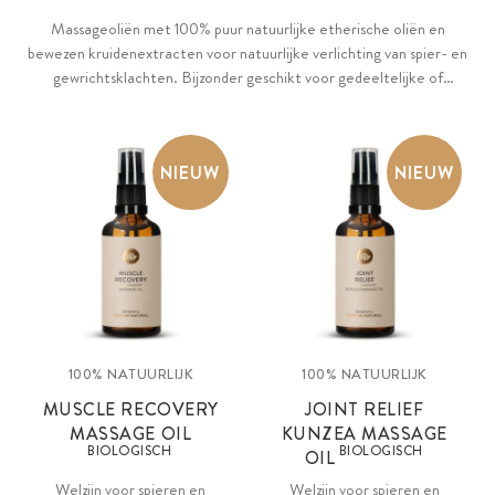
Massageoliën met 100% puur natuurlijke etherische oliën en
bewezen kruidenextracten voor natuurlijke verlichting van spier- en
gewrichtsklachten. Bijzonder geschikt voor gedeeltelijke of
volledige lichaamsmassages na inspannende activiteiten zoals sport,
training of lange wandeltochten.
NIEUW
NIEUW
100% NATUURLIJK
100% NATUURLIJK
MUSCLE RECOVERY
JOINT RELIEF
MASSAGE OIL
KUNZEA MASSAGE
BIOLOGISCH
BIOLOGISCH
OIL
Welzijn voor spieren en
Welzijn voor spieren en