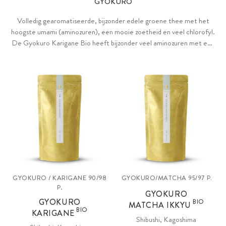
GYOKURO
Volledig gearomatiseerde, bijzonder edele groene thee met het
hoogste umami (aminozuren), een mooie zoetheid en veel chlorofyl.
De Gyokuro Karigane Bio heeft bijzonder veel aminozuren met een
minimum aan cafeïne, terwijl de Gyokuro Matcha Ikkyu Bio bijzonder
revitaliserend werkt dankzij de verfijning met matcha.
GYOKURO / KARIGANE 90/98
GYOKURO/MATCHA
95/97 P.
P.
GYOKURO
GYOKURO
BIO
MATCHA IKKYU
BIO
KARIGANE
Shibushi, Kagoshima