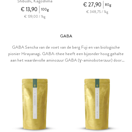
Shibushi, Kagoshima
€ 27,90
80g
€ 13,90
100g
€ 348,75 / 1kg
€ 139,00 / 1kg
GABA
GABA Sencha van de voet van de berg Fuji en van biologische
pionier Hirayanagi. GABA-thee heeft een bijzonder hoog gehalte
aan het waardevolle aminozuur GABA (γ-aminoboterzuur) door
kortstondige opslag zonder zuurstof. Het is een belangrijk niet-
proteïnogeen aminozuur dat van nature in het lichaam voorkomt.
Het wordt gewaardeerd door kenners om zijn boterachtige, zachte
smaak.