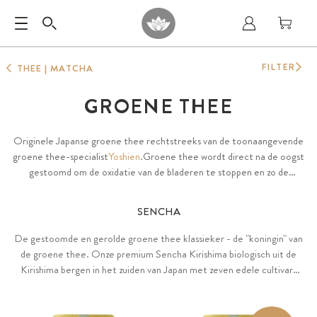
FILTER
THEE | MATCHA
GROENE THEE
Originele Japanse groene thee rechtstreeks van de toonaangevende
groene thee-specialist
Yoshien
.Groene thee wordt direct na de oogst
gestoomd om de oxidatie van de bladeren te stoppen en zo de
waardevolle ingrediënten te behouden. Het is bijzonder rijk aan
polyfenolen (EGCG, andere catechines enz.) en aminozuren.
SENCHA
De gestoomde en gerolde groene thee klassieker - de "koningin" van
de groene thee. Onze premium Sencha Kirishima biologisch uit de
Kirishima bergen in het zuiden van Japan met zeven edele cultivars
voor een volledig spectrum aan voedingsstoffen.