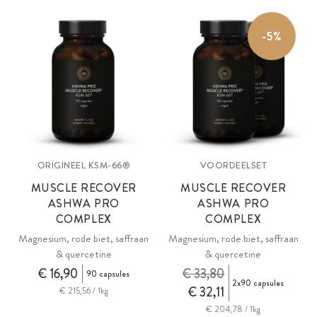
Recover Complex met Magnesium voor spierherstel na het sporten.
Plus Rode Biet, Saffraan-extract en Quercetine. En hoog
-5%
gedoseerde biologische Ashwagandha capsules met 750mg per
capsule.
ORIGINEEL KSM-66®
VOORDEELSET
MUSCLE RECOVER
MUSCLE RECOVER
ASHWA PRO
ASHWA PRO
COMPLEX
COMPLEX
Magnesium, rode biet, saffraan
Magnesium, rode biet, saffraan
& quercetine
& quercetine
€ 16,90
€ 33,80
90 capsules
2x90 capsules
€ 32,11
€ 215,56 / 1kg
€ 204,78 / 1kg