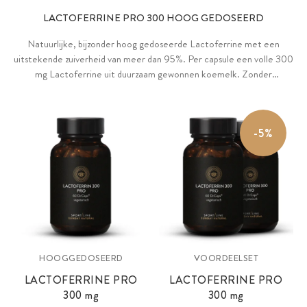
LACTOFERRINE PRO 300 HOOG GEDOSEERD
Natuurlijke, bijzonder hoog gedoseerde Lactoferrine met een
uitstekende zuiverheid van meer dan 95%. Per capsule een volle 300
mg Lactoferrine uit duurzaam gewonnen koemelk. Zonder
verborgen toevoegingen, puur vegetarisch en geschikt voor mensen
met lactose-intolerantie (lactosevrij).
-5%
HOOGGEDOSEERD
VOORDEELSET
LACTOFERRINE PRO
LACTOFERRINE PRO
300 mg
300 mg