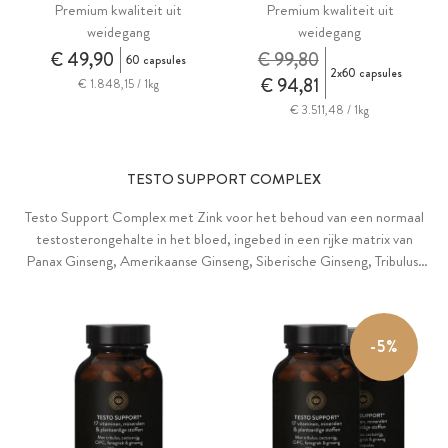
Premium kwaliteit uit
Premium kwaliteit uit
weidegang
weidegang
€ 49,90
€ 99,80
60 capsules
2x60 capsules
€ 94,81
€ 1.848,15 / 1kg
€ 3.511,48 / 1kg
TESTO SUPPORT COMPLEX
Testo Support Complex met Zink voor het behoud van een normaal
testosterongehalte in het bloed, ingebed in een rijke matrix van
Panax Ginseng, Amerikaanse Ginseng, Siberische Ginseng, Tribulus,
OPC, Fenegriekzaad, Brandnetel, Cactusvijg, gecombineerd met
B5, B6, Vitamine D, K2 en Borium.
-5%