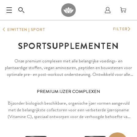
FILTER
EIWITTEN | SPORT
SPORTSUPPLEMENTEN
Onze premium complexen met alle belangrijke voedings- en
plantaardige stoffen, vegan aminozuren, peptiden en bouwstenen voor
optimale pre- en post-workout ondersteuning. Ontwikkeld voor alle
sporters, atleten en fysiek actieve mensen die op zoek zijn naar een
professioneel sportsupplement.
PREMIUM IJZER COMPLEXEN
Bijzonder biologisch beschikbare, organische ijzer vormen aangevuld
met de belangrijkste cofactoren voor een verbeterde ijzeropname
(Vitamine C), speciaal ontworpen voor de verhoogde behoefte van
sporters met 22,5 mg ijzer of bijzonder hoog gedoseerde 40 mg per
capsule. Met Lactoferrine, L-Carnitine, Glutathion, Glycine, B-
vitamines en Koper, alsook als puur vegan variant.