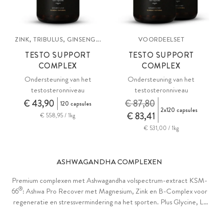
ZINK, TRIBULUS, GINSENG...
VOORDEELSET
TESTO SUPPORT
TESTO SUPPORT
COMPLEX
COMPLEX
Ondersteuning van het
Ondersteuning van het
testosteronniveau
testosteronniveau
€ 43,90
€ 87,80
120 capsules
2x120 capsules
€ 83,41
€ 558,95 / 1kg
€ 531,00 / 1kg
ASHWAGANDHA COMPLEXEN
Premium complexen met Ashwagandha volspectrum-extract KSM-
®
66
: Ashwa Pro Recover met Magnesium, Zink en B-Complex voor
regeneratie en stressvermindering na het sporten. Plus Glycine, L-
Theanine, GABA en groen haverextract. Ashwa Pro Muscle