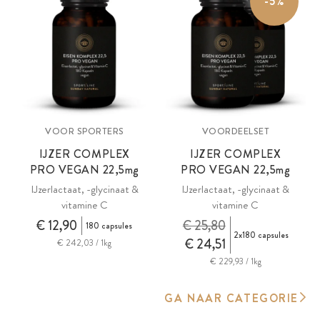
-5%
VOOR SPORTERS
VOORDEELSET
IJZER COMPLEX
IJZER COMPLEX
PRO VEGAN
22,5mg
PRO VEGAN
22,5mg
IJzerlactaat, -glycinaat &
IJzerlactaat, -glycinaat &
vitamine C
vitamine C
€ 12,90
€ 25,80
180 capsules
2x180 capsules
€ 24,51
€ 242,03 / 1kg
€ 229,93 / 1kg
GA NAAR CATEGORIE