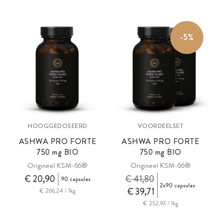
-5%
HOOGGEDOSEERD
VOORDEELSET
ASHWA PRO FORTE
ASHWA PRO FORTE
750 mg
BIO
750 mg
BIO
Origineel KSM-66®
Origineel KSM-66®
€ 20,90
€ 41,80
90 capsules
2x90 capsules
€ 39,71
€ 266,24 / 1kg
€ 252,93 / 1kg