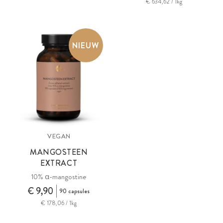
€ 634,62 / 1kg
NIEUW
VEGAN
MANGOSTEEN
EXTRACT
10% α-mangostine
€ 9,90
90 capsules
€ 178,06 / 1kg