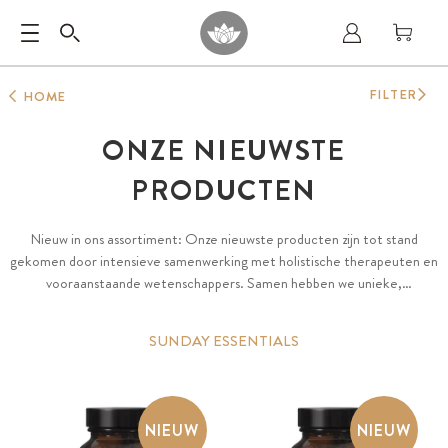
FILTER
HOME
ONZE NIEUWSTE
PRODUCTEN
Nieuw in ons assortiment: Onze nieuwste producten zijn tot stand
gekomen door intensieve samenwerking met holistische therapeuten en
vooraanstaande wetenschappers. Samen hebben we unieke,
geoptimaliseerde formules gecreëerd. Ontdek onze nieuwste premium
voedingsstoffen, krachtige plantenextracten, essentiële bioactive
SUNDAY ESSENTIALS
stoffen, superfoods en aroma producten.
NIEUW
NIEUW