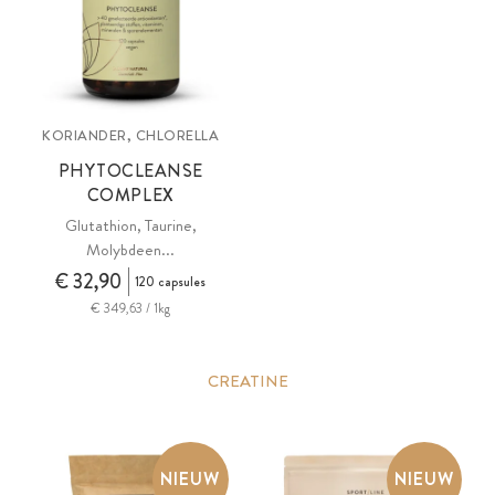
KORIANDER, CHLORELLA
PHYTOCLEANSE
COMPLEX
Glutathion, Taurine,
Molybdeen...
€ 32,90
120 capsules
€ 349,63 / 1kg
CREATINE
NIEUW
NIEUW