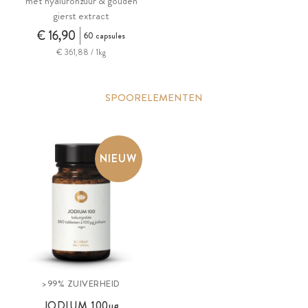
met hyaluronzuur & gouden
gierst extract
€ 16,90
60 capsules
€ 361,88 / 1kg
SPOORELEMENTEN
NIEUW
>99% ZUIVERHEID
JODIUM 100
µg