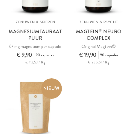
ZENUWEN & SPIEREN
ZENUWEN & PSYCHE
®
MAGNESIUMTAURAAT
MAGTEIN
NEURO
PUUR
COMPLEX
67 mg magnesium per capsule
Original Magtein®
€ 9,90
€ 19,90
90 capsules
90 capsules
€ 113,53 / 1kg
€ 238,61 / 1kg
NIEUW