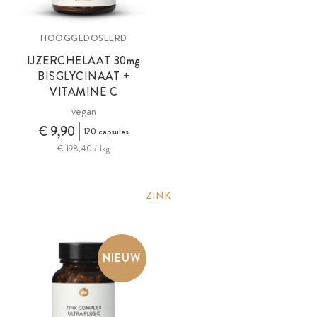
HOOGGEDOSEERD
IJZERCHELAAT 30
mg
BISGLYCINAAT +
VITAMINE C
vegan
€ 9,90
120 capsules
€ 198,40 / 1kg
ZINK
NIEUW