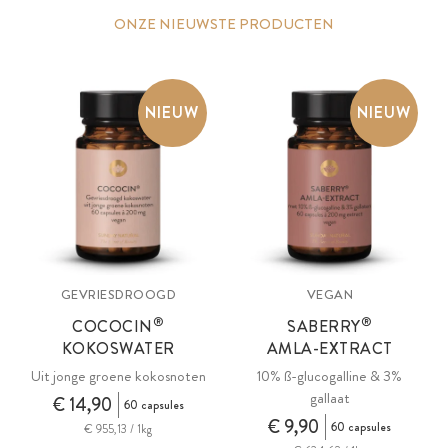
ONZE NIEUWSTE PRODUCTEN
NIEUW
NIEUW
GEVRIESDROOGD
VEGAN
®
®
COCOCIN
SABERRY
KOKOSWATER
AMLA-EXTRACT
Uit jonge groene kokosnoten
10% ß-glucogalline & 3%
gallaat
€ 14,90
60 capsules
€ 9,90
60 capsules
€ 955,13 / 1kg