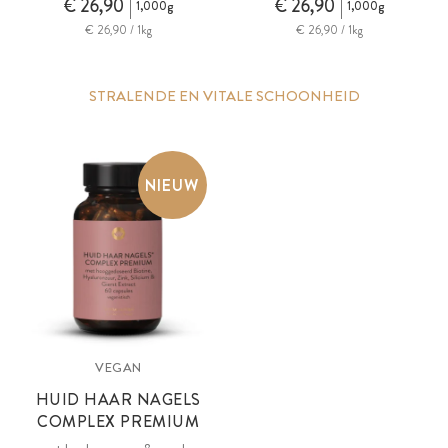
€ 26,90
€ 26,90
1,000g
1,000g
€ 26,90 / 1kg
€ 26,90 / 1kg
STRALENDE EN VITALE SCHOONHEID
NIEUW
VEGAN
HUID HAAR NAGELS
COMPLEX PREMIUM