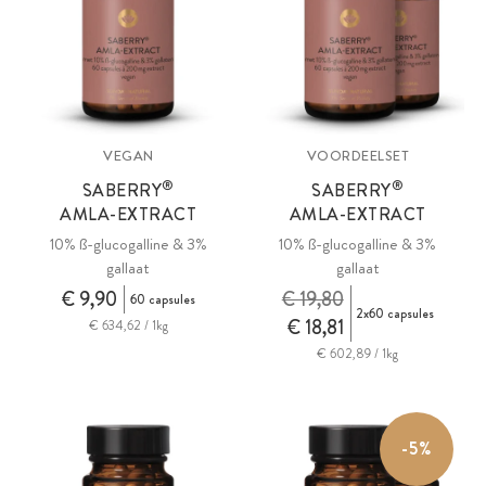
VEGAN
VOORDEELSET
®
®
SABERRY
SABERRY
AMLA-EXTRACT
AMLA-EXTRACT
10% ß-glucogalline & 3%
10% ß-glucogalline & 3%
gallaat
gallaat
€ 9,90
€ 19,80
60 capsules
2x60 capsules
€ 18,81
€ 634,62 / 1kg
€ 602,89 / 1kg
-5%