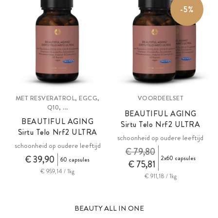
-5%
shiitake en de aminozuren carnosine en NAC.
MET RESVERATROL, EGCG,
VOORDEELSET
Q10, ...
BEAUTIFUL AGING
BEAUTIFUL AGING
Sirtu Telo Nrf2
ULTRA
Sirtu Telo Nrf2
ULTRA
schoonheid op oudere leeftijd
schoonheid op oudere leeftijd
€ 79,80
€ 39,90
2x60 capsules
60 capsules
€ 75,81
€ 959,14 / 1kg
€ 911,18 / 1kg
BEAUTY ALL IN ONE