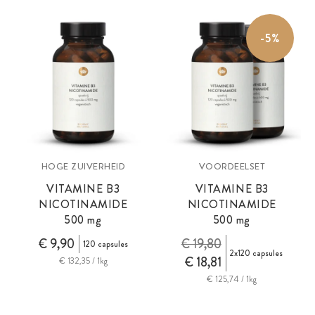
folaatcomplex met een grote verscheidenheid aan vormen en
actieve vitamine B3 als flushvrij nicotinamide in zeer zuivere
-5%
farmaceutische kwaliteit.
HOGE ZUIVERHEID
VOORDEELSET
VITAMINE B3
VITAMINE B3
NICOTINAMIDE
NICOTINAMIDE
500
mg
500
mg
€ 9,90
€ 19,80
120 capsules
2x120 capsules
€ 18,81
€ 132,35 / 1kg
€ 125,74 / 1kg