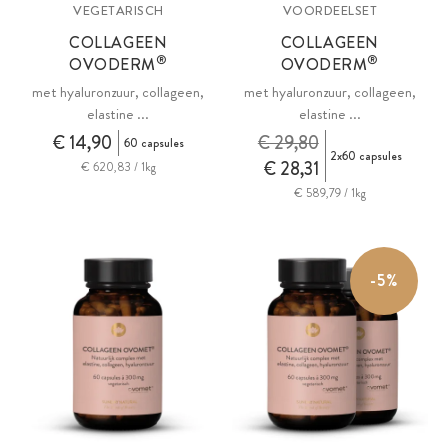
VEGETARISCH
VOORDEELSET
COLLAGEEN
COLLAGEEN
®
®
OVODERM
OVODERM
met hyaluronzuur, collageen,
met hyaluronzuur, collageen,
elastine ...
elastine ...
€ 14,90
€ 29,80
60 capsules
2x60 capsules
€ 28,31
€ 620,83 / 1kg
€ 589,79 / 1kg
-5%