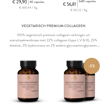
€ 29,90
2x60 capsules
60 capsules
€ 56,81
€ 664,44 / 1kg
€ 631,22 / 1kg
VEGETARISCH PREMIUM COLLAGEEN
100% vegetarisch premium collageen verkregen uit
eierschaalmembraan met 22% collageen (type I, V & X), 25%
elastine, 3% hyaluronzuur en 2% andere glycosaminoglycanen.
®
®
Ovoderm
voor de huid & bindweefsel, Ovomet
voor de
gewrichten & kraakbeen. 300 mg per capsule gecombineerd met
essentiële citroenschilolie poeder.
-5%