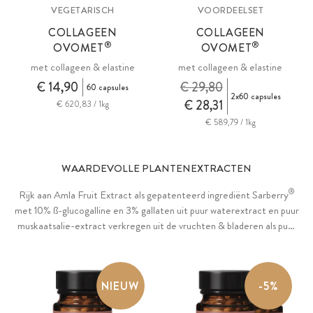
VEGETARISCH
VOORDEELSET
COLLAGEEN
COLLAGEEN
®
®
OVOMET
OVOMET
met collageen & elastine
met collageen & elastine
€ 14,90
€ 29,80
60 capsules
2x60 capsules
€ 28,31
€ 620,83 / 1kg
€ 589,79 / 1kg
WAARDEVOLLE PLANTENEXTRACTEN
®
Rijk aan Amla Fruit Extract als gepatenteerd ingrediënt Sarberry
met 10% ß-glucogalline en 3% gallaten uit puur waterextract en puur
muskaatsalie-extract verkregen uit de vruchten & bladeren als puur
water-ethanolextract met 95% sclareol.
NIEUW
-5%