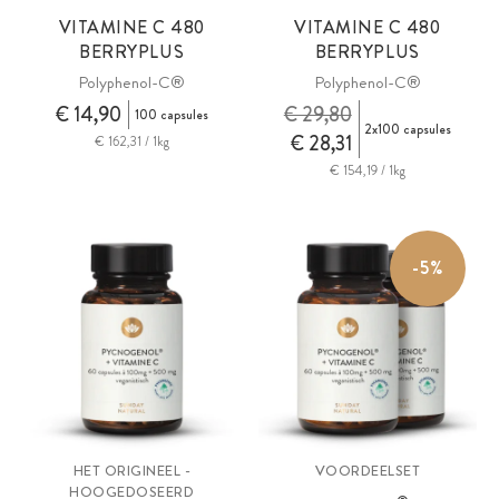
VITAMINE C 480
VITAMINE C 480
BERRYPLUS
BERRYPLUS
Polyphenol-C®
Polyphenol-C®
€ 14,90
€ 29,80
100 capsules
2x100 capsules
€ 28,31
€ 162,31 / 1kg
€ 154,19 / 1kg
-5%
HET ORIGINEEL -
VOORDEELSET
HOOGEDOSEERD