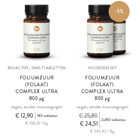
-5%
BIOACTIEF, SMELTTABLETTEN
VOORDEELSET
FOLIUMZUUR
FOLIUMZUUR
(FOLAAT)
(FOLAAT)
COMPLEX ULTRA
COMPLEX ULTRA
800 µg
800 µg
vegan, zonder toevoegingen
vegan, zonder toevoegingen
€ 12,90
€ 25,80
180 tabletten
2x180 tabletten
€ 24,51
€ 358,33 / 1kg
€ 340,42 / 1kg