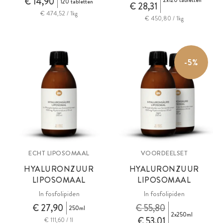
€ 14,90
2x120 tabletten
120 tabletten
€ 28,31
€ 474,52 / 1kg
€ 450,80 / 1kg
-5%
ECHT LIPOSOMAAL
VOORDEELSET
HYALURONZUUR
HYALURONZUUR
LIPOSOMAAL
LIPOSOMAAL
In fosfolipiden
In fosfolipiden
€ 27,90
€ 55,80
250ml
2x250ml
€ 53,01
€ 111,60 / 1l