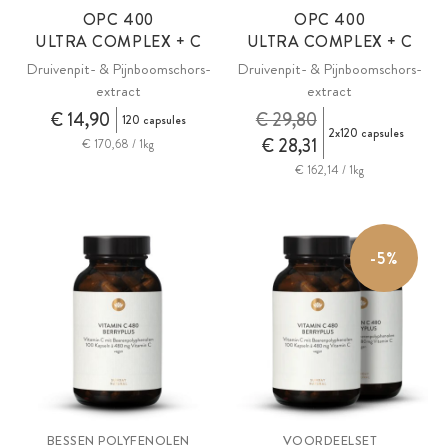
OPC
400
OPC
400
ULTRA COMPLEX + C
ULTRA COMPLEX + C
Druivenpit- & Pijnboomschors-
Druivenpit- & Pijnboomschors-
extract
extract
€ 14,90
€ 29,80
120 capsules
2x120 capsules
€ 28,31
€ 170,68 / 1kg
€ 162,14 / 1kg
-5%
BESSEN POLYFENOLEN
VOORDEELSET