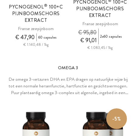
®
PYCNOGENOL
100+C
®
PYCNOGENOL
100+C
PIJNBOOMSCHORS
PIJNBOOMSCHORS
EXTRACT
EXTRACT
Franse zeepijnboom
Franse zeepijnboom
€ 95,80
€ 47,90
2x60 capsules
60 capsules
€ 91,01
€ 1.140,48 / 1kg
€ 1.083,45 / 1kg
OMEGA 3
De omega 3-vetzuren DHA en EPA dragen op natuurlijke wijze bij
tot een normale hersenfunctie, hartfunctie en gezichtsvermogen.
Puur plantaardig omega 3-complex uit algenolie, ingebed in een
plantaardig complex van natuurlijke oliën uit lijnzaad, chia, moringa,
bernagie en duindoornfruitvlees.
-5%