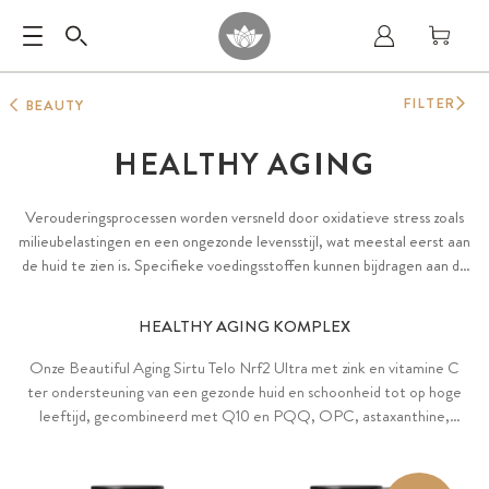
FILTER
BEAUTY
HEALTHY AGING
Verouderingsprocessen worden versneld door oxidatieve stress zoals
milieubelastingen en een ongezonde levensstijl, wat meestal eerst aan
de huid te zien is. Specifieke voedingsstoffen kunnen bijdragen aan de
natuurlijke weerstand van de lichaamscellen en bijdragen aan mooi ouder
worden. Vitamine C draagt bij aan de vorming van collageen in de huid
HEALTHY AGING KOMPLEX
en aan de bescherming tegen oxidatieve stress, terwijl omega-3
vetzuren het hart, het gezichtsvermogen en de hersenen ondersteunen.
Onze Beautiful Aging Sirtu Telo Nrf2 Ultra met zink en vitamine C
ter ondersteuning van een gezonde huid en schoonheid tot op hoge
leeftijd, gecombineerd met Q10 en PQQ, OPC, astaxanthine,
resveratrol, drakenkop extract, bosbessen extract, broccoli extract,
SOD, quercetine, taxifoline, piperine, silbinol, curcuma extract,
Ecklonia cava algen extract, de medicinale paddenstoelen reishi en