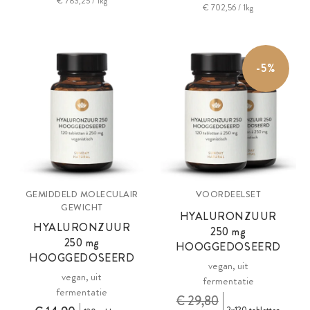
€ 783,25 / 1kg
€ 702,56 / 1kg
-5%
GEMIDDELD MOLECULAIR
VOORDEELSET
GEWICHT
HYALURONZUUR
HYALURONZUUR
250
mg
250
mg
HOOGGEDOSEERD
HOOGGEDOSEERD
vegan, uit
vegan, uit
fermentatie
fermentatie
€ 29,80