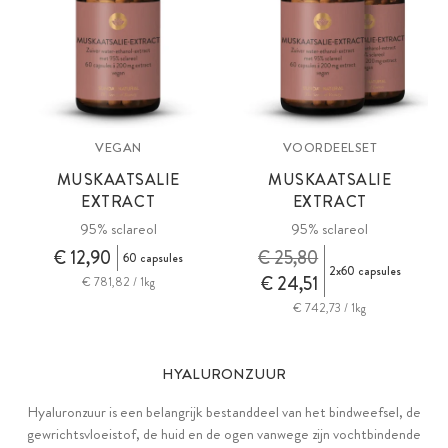
VEGAN
VOORDEELSET
MUSKAATSALIE
MUSKAATSALIE
EXTRACT
EXTRACT
95% sclareol
95% sclareol
€ 12,90
€ 25,80
60 capsules
2x60 capsules
€ 24,51
€ 781,82 / 1kg
€ 742,73 / 1kg
HYALURONZUUR
Hyaluronzuur is een belangrijk bestanddeel van het bindweefsel, de
gewrichtsvloeistof, de huid en de ogen vanwege zijn vochtbindende