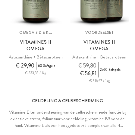
OMEGA 3 D E K...
VOORDEELSET
VITAMINES II
VITAMINES II
OMEGA
OMEGA
Astaxanthine + Bètacaroteen
Astaxanthine + Bètacaroteen
€ 29,90
€ 59,80
60 Softgels
2x60 Softgels
€ 56,81
€ 333,33 / 1kg
€ 316,67 / 1kg
CELDELING & CELBESCHERMING
Vitamine E ter ondersteuning van de celbeschermende functie bij
oxidatieve stress, foliumzuur voor celdeling, vitamine B3 voor de
huid. Vitamine E als een hooggedoseerd complex van alle 4
tocoferolen en 4 tocotriënolen, bioactief foliumzuur als