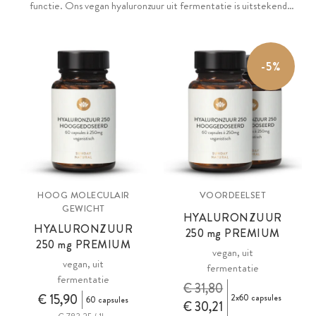
functie. Ons vegan hyaluronzuur uit fermentatie is uitstekend
verdraagbaar dankzij het bio-identieke hoge molecuulgewicht van
2,2 miljoen Dalton, zonder toevoegingen.
-5%
HOOG MOLECULAIR
VOORDEELSET
GEWICHT
HYALURONZUUR
HYALURONZUUR
250
mg
PREMIUM
250
mg
PREMIUM
vegan, uit
vegan, uit
fermentatie
fermentatie
€ 31,80
€ 15,90
2x60 capsules
60 capsules
€ 30,21