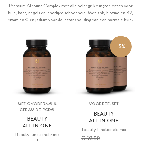
Premium Allround Complex met alle belangrijke ingrediënten voor
huid, haar, nagels en innerlijke schoonheid. Met zink, biotine en B2,
vitamine C en jodium voor de instandhouding van een normale huid,
ijzer en B12 voor celdeling en selenium, mangaan, vitamine E en C
voor bescherming tegen oxidatieve stress. Ingebed in een rijke
®
®
selectie van eersteklas ingrediënten zoals Ovoderm
, Cynatine
,
-5%
®
®
Ceramide-PCD
, Miliacin, astaxanthine, hyaluronzuur, Holimel
,
®
Ashwaghanda KSM-66
.
MET OVODERM® &
VOORDEELSET
CERAMIDE-PCD®
BEAUTY
BEAUTY
ALL IN ONE
ALL IN ONE
Beauty functionele mix
Beauty functionele mix
€ 59,80