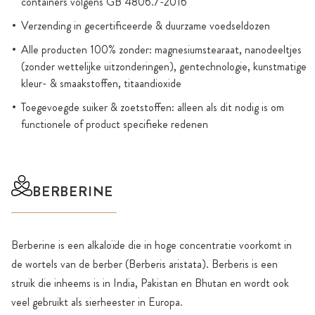
containers volgens GB 4806.7-2016
Verzending in gecertificeerde & duurzame voedseldozen
Alle producten 100% zonder: magnesiumstearaat, nanodeeltjes
(zonder wettelijke uitzonderingen), gentechnologie, kunstmatige
kleur- & smaakstoffen, titaandioxide
Toegevoegde suiker & zoetstoffen: alleen als dit nodig is om
functionele of product specifieke redenen
BERBERINE
Berberine is een alkaloïde die in hoge concentratie voorkomt in
de wortels van de berber (Berberis aristata). Berberis is een
struik die inheems is in India, Pakistan en Bhutan en wordt ook
veel gebruikt als sierheester in Europa.