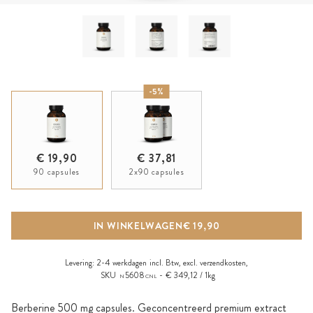
-5%
€ 19,90
€ 37,81
90 capsules
2x90 capsules
IN WINKELWAGEN
€ 19,90
Levering:
2-4 werkdagen
incl. Btw, excl.
verzendkosten
,
SKU
5608
€ 349,12 / 1kg
N
CNL
Berberine 500 mg capsules. Geconcentreerd premium extract