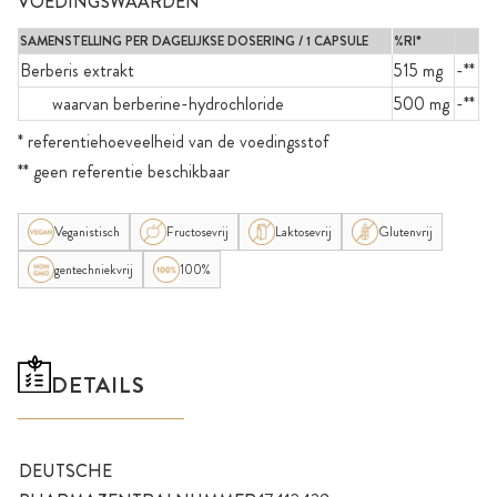
VOEDINGSWAARDEN
SAMENSTELLING PER DAGELIJKSE DOSERING / 1 CAPSULE
%RI*
Berberis extrakt
515 mg
-**
waarvan berberine-hydrochloride
500 mg
-**
* referentiehoeveelheid van de voedingsstof
** geen referentie beschikbaar
Veganistisch
Fructosevrij
Laktosevrij
Glutenvrij
gentechniekvrij
100%
DETAILS
DEUTSCHE