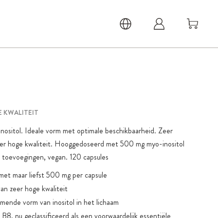
 KWALITEIT
o-inositol. Ideale vorm met optimale beschikbaarheid. Zeer
eer hoge kwaliteit. Hooggedoseerd met 500 mg myo-inositol
n toevoegingen, vegan. 120 capsules
et maar liefst 500 mg per capsule
an zeer hoge kwaliteit
mende vorm van inositol in het lichaam
B8, nu geclassificeerd als een voorwaardelijk essentiële