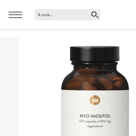
Ik zoek…