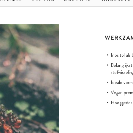
WERKZA
Inositol als
Belangrijkst
stofwisseli
Ideale vorm
Vegan premi
Hooggedose