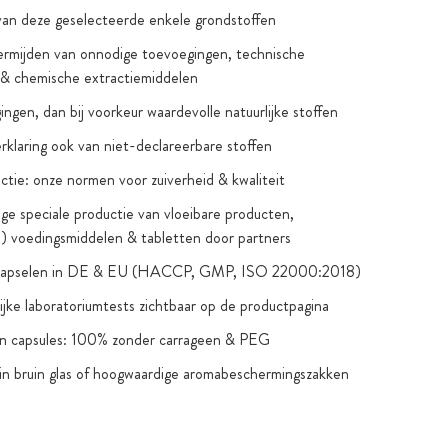
van deze geselecteerde enkele grondstoffen
ermijden van onnodige toevoegingen, technische
 & chemische extractiemiddelen
ingen, dan bij voorkeur waardevolle natuurlijke stoffen
verklaring ook van niet-declareerbare stoffen
ctie: onze normen voor zuiverheid & kwaliteit
e speciale productie van vloeibare producten,
e) voedingsmiddelen & tabletten door partners
nkapselen in DE & EU (HACCP, GMP, ISO 22000:2018)
jke laboratoriumtests zichtbaar op de productpagina
an capsules: 100% zonder carrageen & PEG
in bruin glas of hoogwaardige aromabeschermingszakken
iting die beschermen tegen oxidatie & schadelijke stoffen
uin glas of productspecifieke, voedselveilige containers