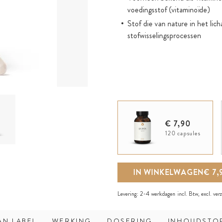
voedingsstof (vitaminoïde)
Stof die van nature in het lic
stofwisselingsprocessen
€ 7,90
120 capsules
IN WINKELWAGEN
€ 7,
Levering:
2-4 werkdagen
incl. Btw, excl.
ver
AN LABEL
WERKING
DOSERING
INHOUDSTO