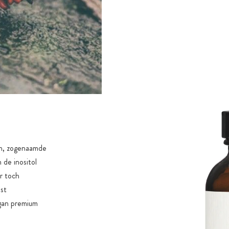
men, zogenaamde
 de inositol
r toch
est
egan premium