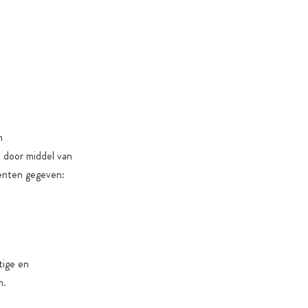
n
n door middel van
menten gegeven:
tige en
n.