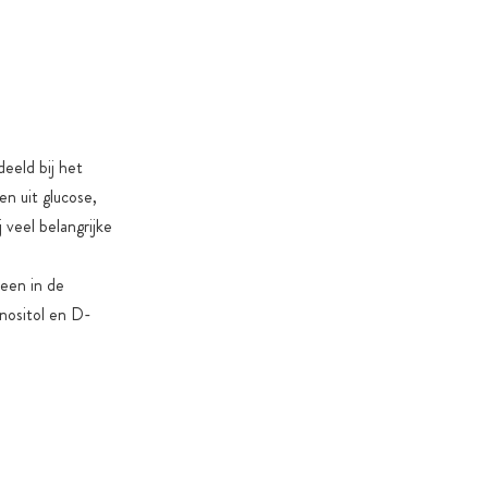
B 4806.7-2016
in gecertificeerde & duurzame voedseldozen
ten 100% zonder: magnesiumstearaat, nanodeeltjes
telijke uitzonderingen), gentechnologie, kunstmatige
aakstoffen, titaandioxide
deeld bij het
suiker & zoetstoffen: alleen als dit nodig is om
n uit glucose,
 of product specifieke redenen
 veel belangrijke
leen in de
nositol en D-