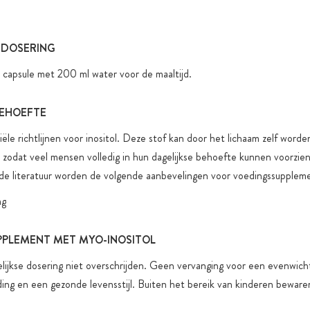
 DOSERING
 capsule met 200 ml water voor de maaltijd.
BEHOEFTE
ciële richtlijnen voor inositol. Deze stof kan door het lichaam zelf worde
 zodat veel mensen volledig in hun dagelijkse behoefte kunnen voorzie
 de literatuur worden de volgende aanbevelingen voor voedingssupple
mg
PLEMENT MET MYO-INOSITOL
ijkse dosering niet overschrijden. Geen vervanging voor een evenwich
ing en een gezonde levensstijl. Buiten het bereik van kinderen beware