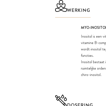
WERKING
MYO-INOSITO
Inositol is een 
vitamine B-compl
wordt inositol t
functies.
Inositol bestaat 
ruimtelijke orde
chiro-inositol.
DOSERING