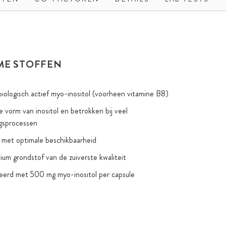
ME STOFFEN
 biologisch actief myo-inositol (voorheen vitamine B8)
e vorm van inositol en betrokken bij veel
ngsprocessen
 met optimale beschikbaarheid
um grondstof van de zuiverste kwaliteit
erd met 500 mg myo-inositol per capsule