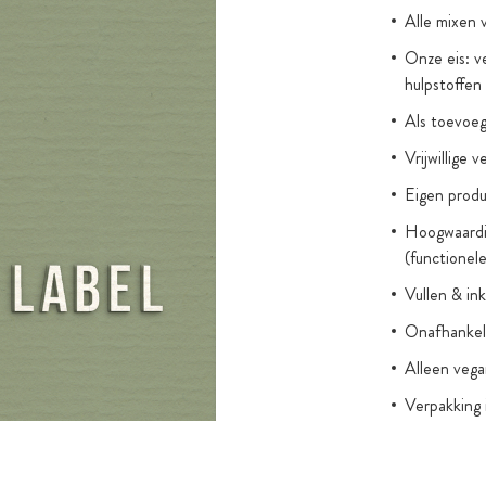
Alle mixen 
Onze eis: v
hulpstoffen
Als toevoeg
Vrijwillige 
Eigen produ
Hoogwaardig
(functionel
Vullen & i
Onafhankeli
Alleen veg
Verpakking 
met ritsslu
Opslag in br