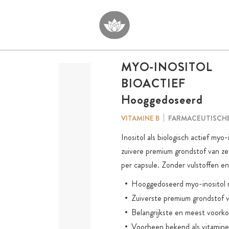
MYO-INOSITOL
BIOACTIEF
Hooggedoseerd
FARMACEUTISCHE
VITAMINE B
Inositol als biologisch actief my
zuivere premium grondstof van z
per capsule. Zonder vulstoffen e
Hooggedoseerd myo-inositol m
Zuiverste premium grondstof v
Belangrijkste en meest voorko
Voorheen bekend als vitamine 