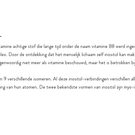
volgens G
Verzending 
Alle produc
(zonder wet
L
kleur- & sm
vitamine achtige stof die lange tijd onder de naam vitamine B8 werd inge
Toegevoegde 
ex. Door de ontdekking dat het menselijk lichaam zelf inositol kan make
functionele
egenwoordig niet meer als vitamine beschouwd, maar het is betrokken bij
in 9 verschillende isomeren. Al deze inositol-verbindingen verschillen al
ning van hun atomen. De twee bekendste vormen van inositol zijn myo-i