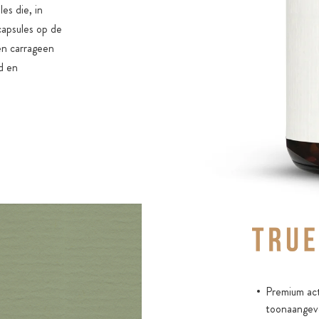
es die, in
capsules op de
en carrageen
d en
Premium act
toonaangev