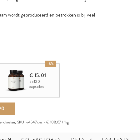
haam wordt geproduceerd en betrokken is bij veel
-5%
€ 15,01
2x120
capsules
90
zendkosten
,
SKU
4547
€ 108,67 / 1kg
N
CNL
FFEN
CO-FACTOREN
DETAILS
LAB TESTS