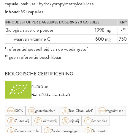
capsule-omhulsel: hydroxypropylmethylcellulose.
Inhoud:
90 capsules
INHOUDSSTOF PER DAGELIJKSE DOSERING / 3 CAPSULES
%RI*
Biologisch acerole poeder
1998 mg
-**
waarvan vitamine C
600 mg
750
* referentiehoeveelheid van de voedingsstof
** geen referentie beschikbaar
BIOLOGISCHE CERTIFICERING
PL-EKO-01
Nicht-EU-Landwirtschaft
100%
gentechniekvrij
True Clean Label"
Veganistisch
Glutenvrij
Laktosevrij
sojavrij
Amber glas
Capsule-controle
Zonder toevoegingen
Rauwkost