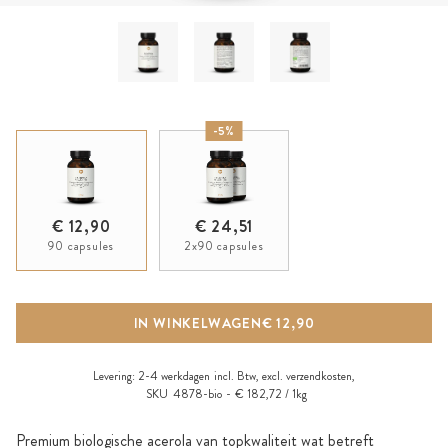
-5%
€ 12,90
€ 24,51
90 capsules
2x90 capsules
IN WINKELWAGEN
€ 12,90
Levering:
2-4 werkdagen
incl. Btw, excl.
verzendkosten
,
SKU
4878-bio
€ 182,72 / 1kg
Premium biologische acerola van topkwaliteit wat betreft