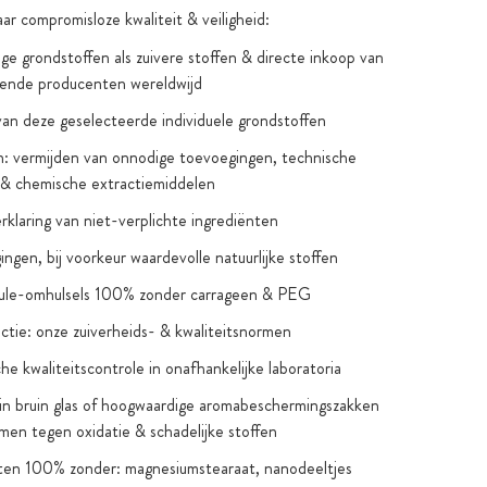
ar compromisloze kwaliteit & veiligheid:
e grondstoffen als zuivere stoffen & directe inkoop van
ende producenten wereldwijd
van deze geselecteerde individuele grondstoffen
: vermijden van onnodige toevoegingen, technische
 & chemische extractiemiddelen
verklaring van niet-verplichte ingrediënten
ngen, bij voorkeur waardevolle natuurlijke stoffen
sule-omhulsels 100% zonder carrageen & PEG
ctie: onze zuiverheids- & kwaliteitsnormen
he kwaliteitscontrole in onafhankelijke laboratoria
in bruin glas of hoogwaardige aromabeschermingszakken
men tegen oxidatie & schadelijke stoffen
ten 100% zonder: magnesiumstearaat, nanodeeltjes