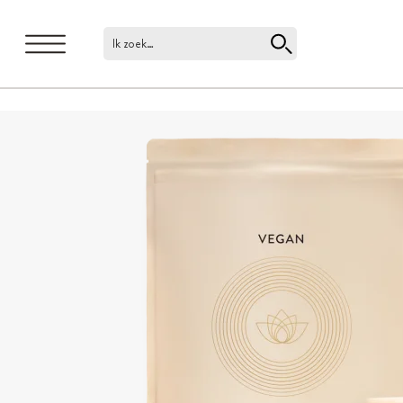
Ik zoek…