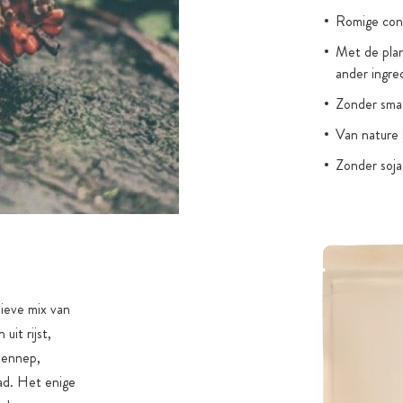
Romige cons
Met de plan
ander ingre
Zonder smaa
Van nature s
Zonder soja
sieve mix van
it rijst,
hennep,
aad. Het enige