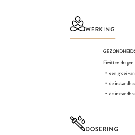
WERKING
GEZONDHEIDS
Eiwitten dragen b
een groei van
de instandhou
de instandho
DOSERING