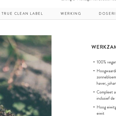
TRUE CLEAN LABEL
WERKING
DOSER
WERKZA
100% vegan 
Hoogwaardig,
zonnebloemp
haver, joha
Compleet am
inclusief d
Hoog eiwitg
eiwit