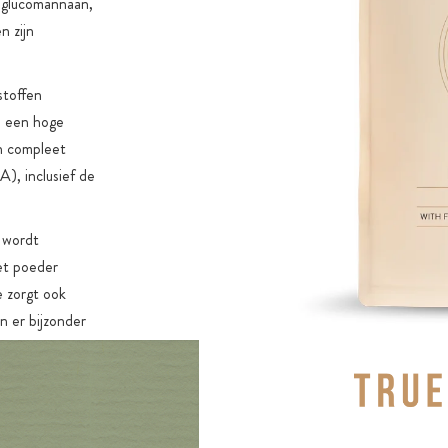
l glucomannaan,
n zijn
stoffen
n een hoge
en compleet
), inclusief de
 wordt
et poeder
e zorgt ook
n er bijzonder
worden
tige
k soja-eiwit en