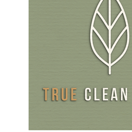
Voor de verpakking gebruiken we bijzonder hoogwaardige,
smaakbeschermingszakken met ritssluiting. Deze bieden 
barrièrebescherming om het poeder optimaal te besche
vocht en invloeden van buitenaf.