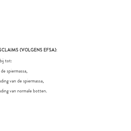
(zonder wet
kleurstoffe
Toegevoegde
functionele
CLAIMS (VOLGENS EFSA):
ij tot:
 de spiermassa,
ding van de spiermassa,
uding van normale botten.