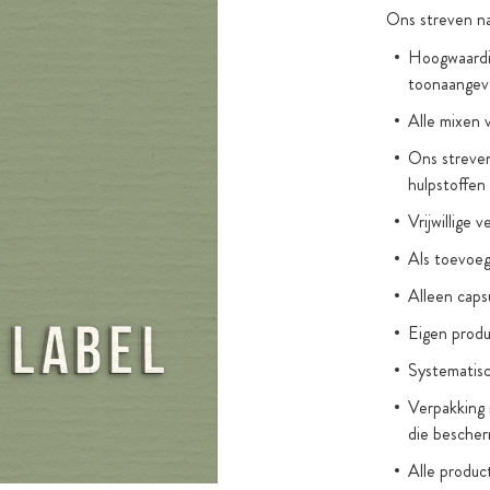
 luchtdichte
Ons streven na
een hoge
Hoogwaardig
rmen tegen
toonaangev
Alle mixen 
Ons streven
hulpstoffen
Vrijwillige 
Als toevoegi
Alleen cap
Eigen produ
Systematisc
Verpakking 
die bescher
Alle produc