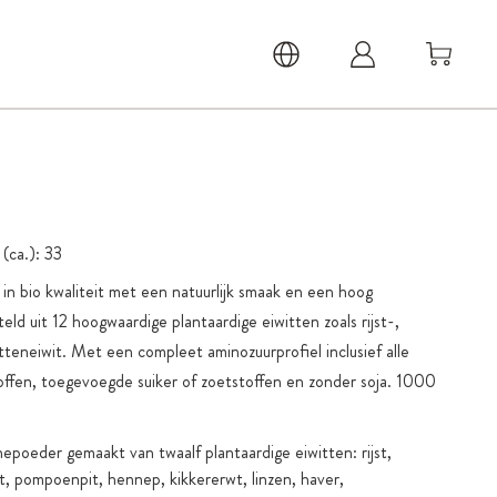
 (ca.):
33
n bio kwaliteit met een natuurlijk smaak en een hoog
d uit 12 hoogwaardige plantaardige eiwitten zoals rijst-,
neiwit. Met een compleet aminozuurprofiel inclusief alle
en, toegevoegde suiker of zoetstoffen en zonder soja. 1000
nepoeder gemaakt van twaalf plantaardige eiwitten: rijst,
, pompoenpit, hennep, kikkererwt, linzen, haver,