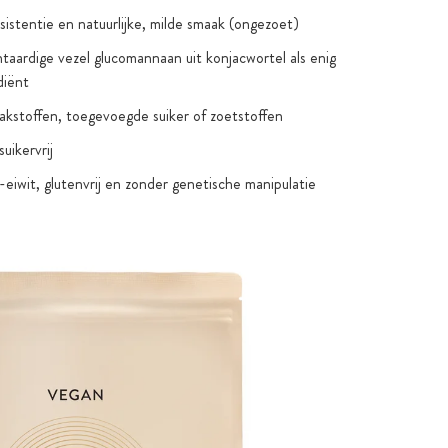
istentie en natuurlijke, milde smaak (ongezoet)
taardige vezel glucomannaan uit konjacwortel als enig
diënt
kstoffen, toegevoegde suiker of zoetstoffen
uikervrij
-eiwit, glutenvrij en zonder genetische manipulatie