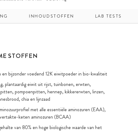
ING
INHOUDSTOFFEN
LAB TESTS
ME STOFFEN
en bijzonder voedend 12K eiwitpoeder in bio-kwaliteit
 plantaardig eiwit uit rijst, tuinbonen, erwten,
itten, pompoenpitten, hennep, kikkererwten, linzen,
nnesbrood, chia en lijnzaad
inozuurprofiel met alle essentiële aminozuren (EAA),
e vertakte-keten aminozuren (BCAA)
ehalte van 80% en hoge biologische waarde van het