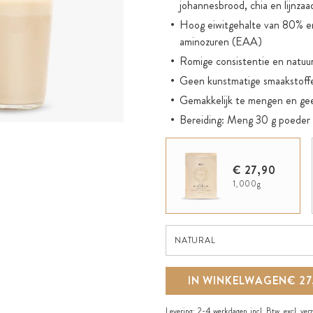
johannesbrood, chia en lijnzaa
Hoog eiwitgehalte van 80% en
aminozuren (EAA)
Romige consistentie en natuur
Geen kunstmatige smaakstoffe
Gemakkelijk te mengen en gee
Bereiding: Meng 30 g poeder 
in een shaker
Bijzonder geschikt voor spor
€ 27,90
eiwitbehoefte
1,000g
Ideaal voor het opbouwen en 
Zonder soja-eiwit, glutenvrij e
Natural
NATURAL
IN WINKELWAGEN
€ 27
Levering:
2-4 werkdagen
incl. Btw, excl.
ver