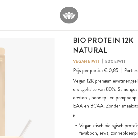
BIO PROTEIN 12K
NATURAL
80% EIWIT
VEGAN EIWIT
Prijs per portie:
€ 0,85
Porties
Vegan 12K premium eiwitmengsel i
eiwitgehalte van 80%. Samengestel
erwten-, hennep- en pompoenpitte
EAA en BCAA. Zonder smaakstoff
g
Veganistisch biologisch proteï
favaboon, erwt, zonnebloempit