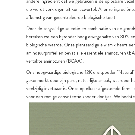
andere ingrediënt dat we gebruiken is de oplosbare veze
die wordt verkregen uit konjacwortel. Al onze ingrediënte
afkomstig van gecontroleerde biologische teelt.
Door de zorgvuldige selectie en combinatie van de grond
bereiken we een bijzonder hoog eiwitgehalte van 80% e
biologische waarde. Onze plantaardige eiwitmix heeft e
aminozuurprofiel en bevat alle essentiële aminozuren (EAA
vertakte aminozuren (BCAA).
Ons hoogwaardige biologische 12K eiwitpoeder "Natural"
gekenmerkt door zijn pure, natuurlijke smaak, waardoor h
veelzijdig inzetbaar is. Onze op elkaar afgestemde formul
voor een romige consistentie zonder klontjes. We hechte
veel waarde aan dat al onze veganistische eiwitpoeders 
geproduceerd zonder kunstmatige smaakstoffen, kunstma
zoetstoffen en toegevoegde tafelsuiker. We vermijden oo
gebruiken geen siliciumdioxide.