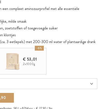
d
 een compleet aminozuurprofiel met alle essentiële
lijke, milde smaak
n, zoetstoffen of toegevoegde suiker
n klontjes
(ca. 3 eetlepels) met 200-300 ml water of plantaardige drank
-5%
ters, fysiek actieve mensen en mensen met een verhoogde
€ 53,01
2x1000g
behouden van spieren en botstructuur
n zonder siliciumdioxide
,90
zendkosten
,
SKU
8764
€ 27,90 / 1kg
N
BDE