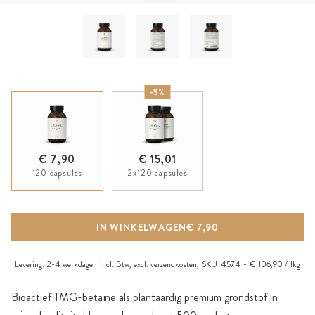
-5%
€ 7,90
€ 15,01
120 capsules
2x120 capsules
IN WINKELWAGEN
€ 7,90
Levering:
2-4 werkdagen
incl. Btw, excl.
verzendkosten
,
SKU
4574
€ 106,90 / 1kg
Bioactief TMG-betaïne als plantaardig premium grondstof in