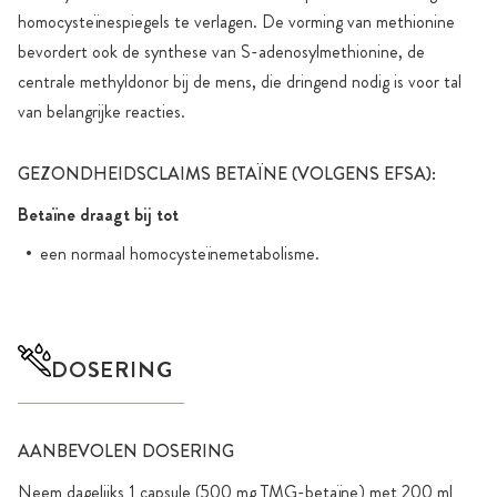
homocysteïnespiegels te verlagen. De vorming van methionine
bevordert ook de synthese van S-adenosylmethionine, de
centrale methyldonor bij de mens, die dringend nodig is voor tal
van belangrijke reacties.
GEZONDHEIDSCLAIMS BETAÏNE (VOLGENS EFSA):
Betaïne draagt bij tot
een normaal homocysteïnemetabolisme.
DOSERING
AANBEVOLEN DOSERING
Neem dagelijks 1 capsule (500 mg TMG-betaïne) met 200 ml