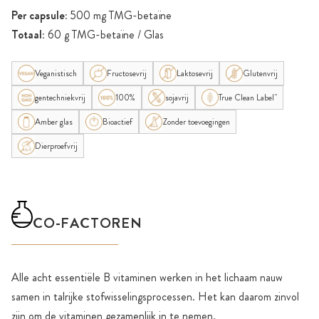
Per capsule:
500 mg TMG-betaïne
Totaal:
60 g TMG-betaïne / Glas
Veganistisch
Fructosevrij
Laktosevrij
Glutenvrij
gentechniekvrij
100%
sojavrij
True Clean Label"
Amber glas
Bioactief
Zonder toevoegingen
Dierproefvrij
CO-FACTOREN
Alle acht essentiële B vitaminen werken in het lichaam nauw
samen in talrijke stofwisselingsprocessen. Het kan daarom zinvol
zijn om de vitaminen gezamenlijk in te nemen.