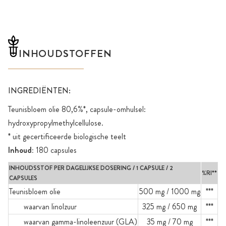
INHOUDSTOFFEN
INGREDIËNTEN:
Teunisbloem olie 80,6%*, capsule-omhulsel:
hydroxypropylmethylcellulose.
* uit gecertificeerde biologische teelt
Inhoud:
180 capsules
INHOUDSSTOF PER DAGELIJKSE DOSERING / 1 CAPSULE / 2
%RI**
CAPSULES
Teunisbloem olie
500 mg / 1000 mg
***
waarvan linolzuur
325 mg / 650 mg
***
waarvan gamma-linoleenzuur (GLA)
35 mg / 70 mg
***