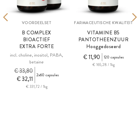
VOORDEELSET
FARMACEUTISCHE KWALITEIT
B COMPLEX
VITAMINE B5
BIOACTIEF
PANTOTHEENZUUR
EXTRA FORTE
Hooggedoseerd
incl. choline, inositol, PABA,
€ 11,90
120 capsules
betaine
€ 165,28 / 1kg
€ 33,80
2x60 capsules
€ 32,11
€ 331,72 / 1kg