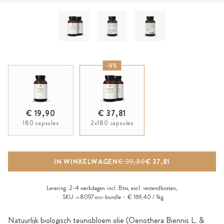
-5%
€ 19,90
€ 37,81
180 capsules
2x180 capsules
IN WINKELWAGEN
€ 39,80
€ 37,81
Levering:
2-4 werkdagen
incl. Btw, excl.
verzendkosten
,
SKU
8097
-bundle
€ 169,40 / 1kg
N
BDE
Natuurlijk biologisch teunisbloem olie (Oenothera Biennis L. &