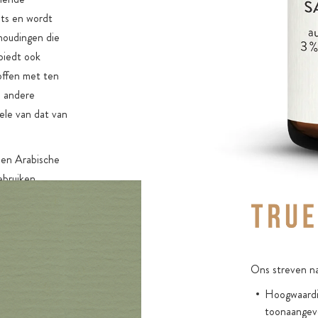
ats en wordt
houdingen die
biedt ook
offen met ten
% andere
bele van dat van
den Arabische
ebruiken
ediënt dat wij
ticiden als
ijke
eltjes,
Ons streven na
vulstof. Onze
Hoogwaardig
toonaangev