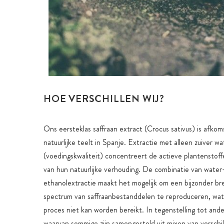
HOE VERSCHILLEN WIJ?
Ons eersteklas saffraan extract (Crocus sativus) is afkoms
natuurlijke teelt in Spanje. Extractie met alleen zuiver w
(voedingskwaliteit) concentreert de actieve plantensto
van hun natuurlijke verhouding. De combinatie van water
ethanolextractie maakt het mogelijk om een bijzonder bre
spectrum van saffraanbestanddelen te reproduceren, wa
proces niet kan worden bereikt. In tegenstelling tot and
waarvan sommige zijn samengesteld uit mixen van verschi