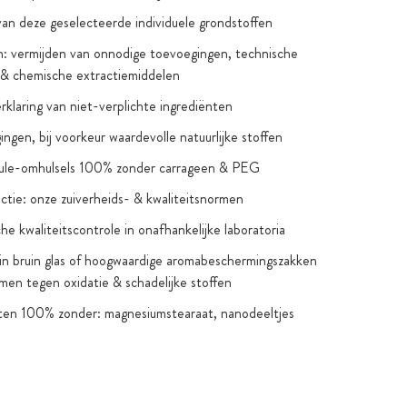
van deze geselecteerde individuele grondstoffen
: vermijden van onnodige toevoegingen, technische
 & chemische extractiemiddelen
verklaring van niet-verplichte ingrediënten
ngen, bij voorkeur waardevolle natuurlijke stoffen
sule-omhulsels 100% zonder carrageen & PEG
ctie: onze zuiverheids- & kwaliteitsnormen
he kwaliteitscontrole in onafhankelijke laboratoria
in bruin glas of hoogwaardige aromabeschermingszakken
men tegen oxidatie & schadelijke stoffen
ten 100% zonder: magnesiumstearaat, nanodeeltjes
telijke uitzonderingen), gentechnologie, kunstmatige
n & smaakstoffen, titaniumdioxide
 suiker & zoetstoffen: alleen als dat nodig is om