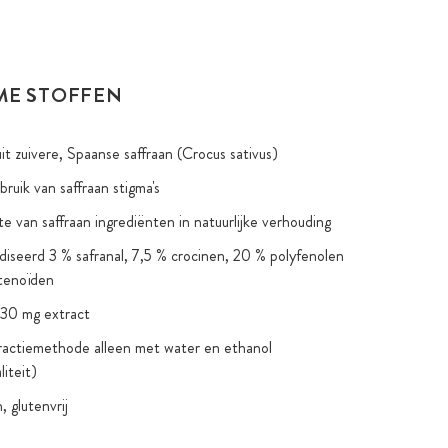
ME STOFFEN
it zuivere, Spaanse saffraan (Crocus sativus)
bruik van saffraan stigma's
e van saffraan ingrediënten in natuurlijke verhouding
iseerd 3 % safranal, 7,5 % crocinen, 20 % polyfenolen
tenoïden
 30 mg extract
ractiemethode alleen met water en ethanol
iteit)
 glutenvrij