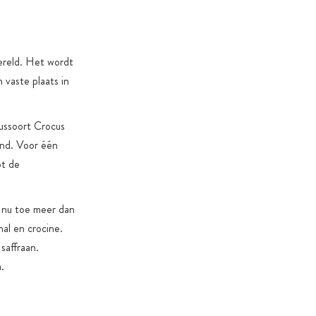
 of product-specifieke redenen
ereld. Het wordt
 vaste plaats in
ussoort Crocus
and. Voor één
ot de
t nu toe meer dan
nal en crocine.
saffraan.
.