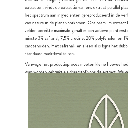
extracten, vindt de extractie van ons extract parallel pla
het spectrum aan ingrediënten gereproduceerd in de ver
van nature in de plant voorkomen. Ons premium extract 
zelden bereikte maximale gehaltes aan actieve plantenst
minste 3% safranal, 7,5% crocine, 20% polyfenolen en 1
carotenoïden. Het safranal- en alleen al is bijna het dub
standaard marktkwaliteiten.
Vanwege het productieproces moeten kleine hoeveelhe
gom worden gebruikt als draagstof voor dit extract. Wij g
Arabische gom van hoge kwaliteit. Het enige andere ingr
gebruiken is hoogwaardige acaciavezel uit teelt zonder pes
zuiver natuurlijke vulstof. In tegenstelling tot de gebruikel
synthetische vulstof microkristallijne cellulose met nanode
gebruiken wij een natuurlijk, vezelrijk voedingsmiddel als 
acaciavezel is afkomstig van klimaatneutrale, duurzame,
grondstofbesparende en faire teelt.