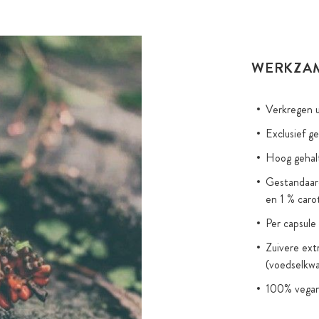
WERKZA
Verkregen u
Exclusief ge
Hoog gehalt
Gestandaard
en 1 % caro
Per capsule
Zuivere ext
(voedselkwal
100% vegan,