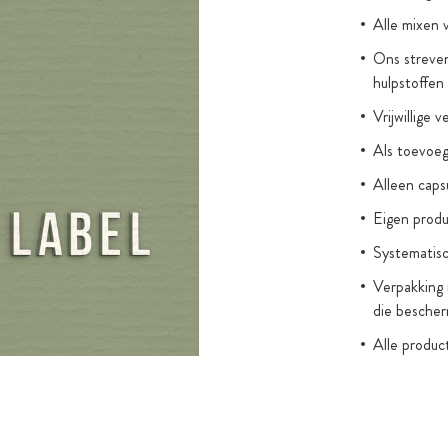
Alle mixen 
les die, in
capsules op de
Ons streven
hulpstoffen
 carrageen en
lichtbeschermd
Vrijwillige 
Als toevoegi
Alleen cap
Eigen produ
Systematisc
Verpakking 
die bescher
Alle produc
(zonder wet
kleurstoffe
Toegevoegde