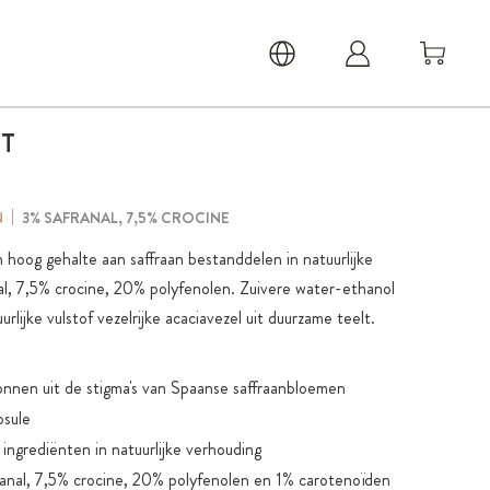
T
3% SAFRANAL, 7,5% CROCINE
N
 hoog gehalte aan saffraan bestanddelen in natuurlijke
l, 7,5% crocine, 20% polyfenolen. Zuivere water-ethanol
rlijke vulstof vezelrijke acaciavezel uit duurzame teelt.
nnen uit de stigma's van Spaanse saffraanbloemen
psule
ingrediënten in natuurlijke verhouding
anal, 7,5% crocine, 20% polyfenolen en 1% carotenoïden