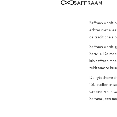
SAFFRAAN
Saffraan wordt b
echter niet alle
de traditionele 
Saffraan wordt 
Sativus. De moe
kilo saffraan m
zeldzaamste krui
De fytochemische
150 stoffen in s
Crocine zijn in 
Safranal, een mo