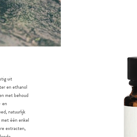
tig uit
ater en ethanol
ffen met behoud
- en
ed, natuurlijk
t met één enkel
ere extracten,
llende