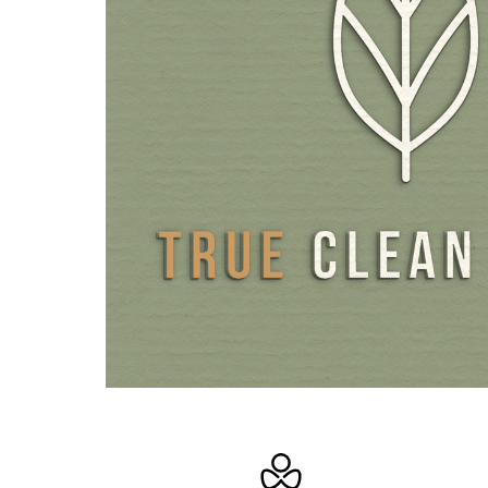
Als capsule-omhulsels gebruiken wij speciale HPMC-capsu
tegenstelling tot de meeste andere HPMC- of Pullulan-
markt, 100% zonder de niet-declareerbare toevoegingen
PEG worden gemaakt. Voor de verpakking gebruiken wij 
en milieuvriendelijk bruin glas in plaats van plastic.