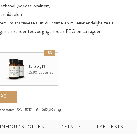
 ethanol (voedselkwaliteit)
losmiddelen
premium acaciavezels uit duurzame en milieuvriendelijke teelt
n en zonder toevoegingen zoals PEG en carrageen
-5%
€ 32,11
2x90 capsules
,90
zendkosten
,
SKU
5717
€ 1.062,89 / 1kg
INHOUDSTOFFEN
DETAILS
LAB TESTS