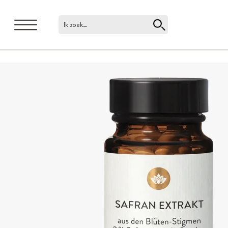
Ik zoek…