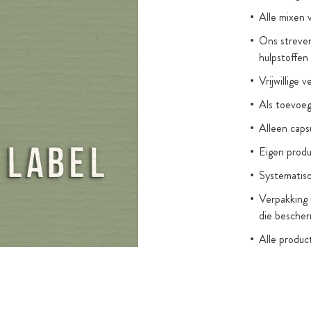
Alle mixen 
Ons streven
hulpstoffen
Vrijwillige 
Als toevoegi
Alleen cap
Eigen produ
Systematisc
Verpakking 
die bescher
Alle produc
(zonder wet
kleurstoffe
Toegevoegde