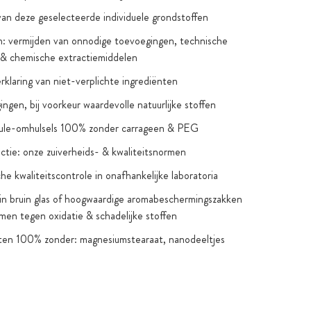
van deze geselecteerde individuele grondstoffen
: vermijden van onnodige toevoegingen, technische
 & chemische extractiemiddelen
verklaring van niet-verplichte ingrediënten
ngen, bij voorkeur waardevolle natuurlijke stoffen
sule-omhulsels 100% zonder carrageen & PEG
ctie: onze zuiverheids- & kwaliteitsnormen
he kwaliteitscontrole in onafhankelijke laboratoria
in bruin glas of hoogwaardige aromabeschermingszakken
men tegen oxidatie & schadelijke stoffen
ten 100% zonder: magnesiumstearaat, nanodeeltjes
telijke uitzonderingen), gentechnologie, kunstmatige
n & smaakstoffen, titaniumdioxide
 suiker & zoetstoffen: alleen als dat nodig is om