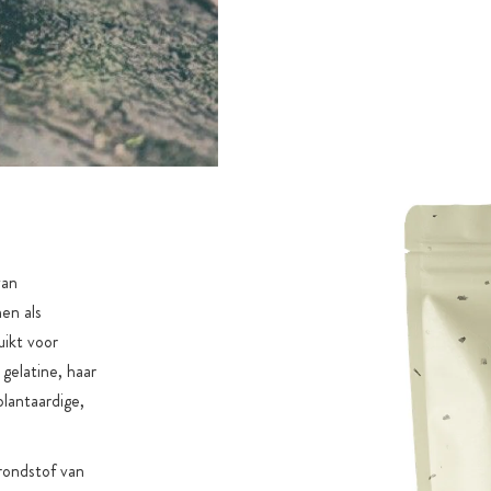
van
en als
uikt voor
gelatine, haar
plantaardige,
rondstof van