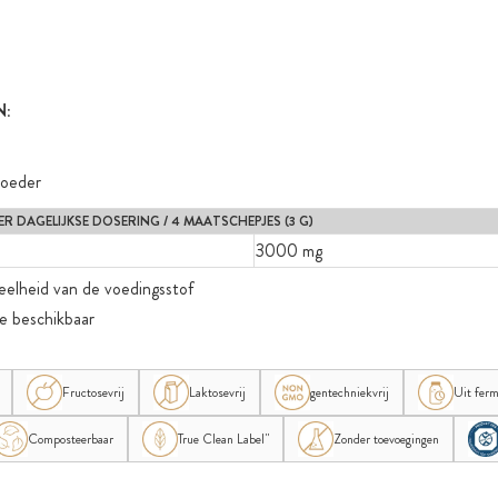
N:
poeder
R DAGELIJKSE DOSERING / 4 MAATSCHEPJES (3 G)
3000 mg
eelheid van de voedingsstof
ie beschikbaar
Fructosevrij
Laktosevrij
gentechniekvrij
Uit ferm
Composteerbaar
True Clean Label"
Zonder toevoegingen