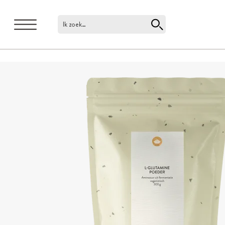
Ik zoek…