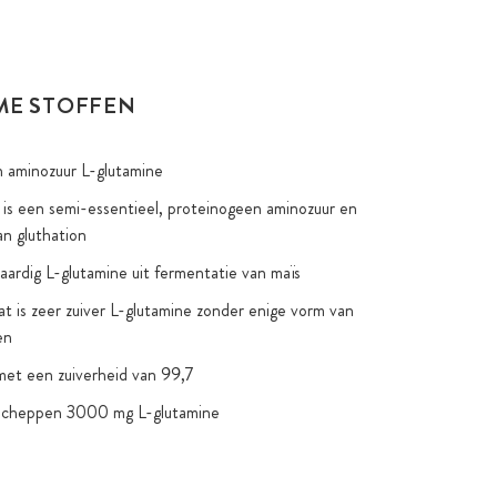
ME STOFFEN
 aminozuur L-glutamine
 is een semi-essentieel, proteinogeen aminozuur en
an gluthation
taardig L-glutamine uit fermentatie van maïs
at is zeer zuiver L-glutamine zonder enige vorm van
en
et een zuiverheid van 99,7
scheppen 3000 mg L-glutamine