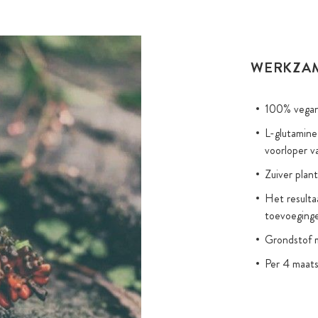
WERKZA
100% vegan
L-glutamine
voorloper v
Zuiver plan
Het resulta
toevoeging
Grondstof m
Per 4 maat