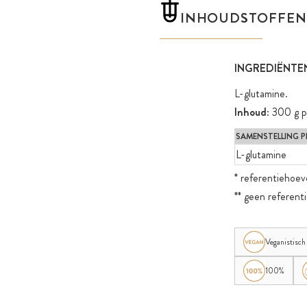
INHOUDSTOFFEN
INGREDIËNTE
L-glutamine.
Inhoud
: 300 g 
SAMENSTELLING PE
L-glutamine
* referentiehoev
** geen referent
Veganistisch
100%