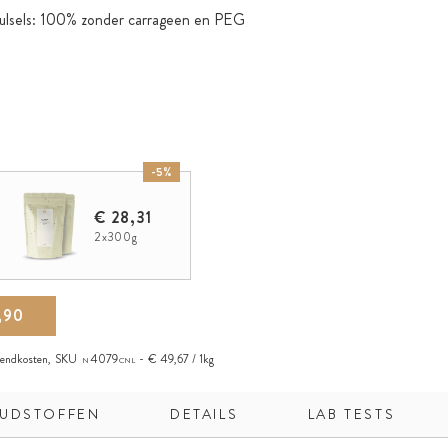
lsels: 100% zonder carrageen en PEG
-5%
€ 28,31
2x300g
,90
zendkosten
,
SKU
4079
€ 49,67 / 1kg
N
CNL
UDSTOFFEN
DETAILS
LAB TESTS