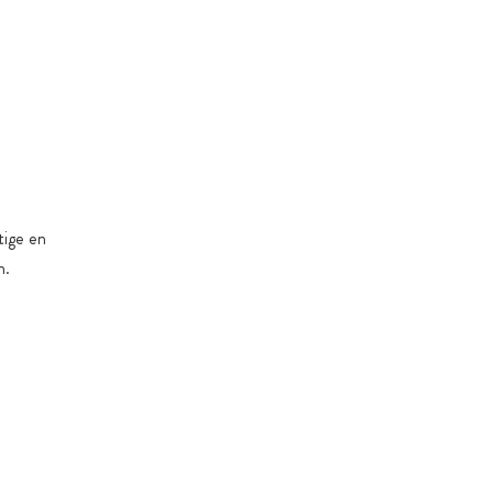
 of product-specifieke redenen
tige en
n.