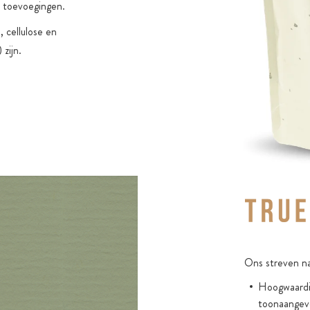
r toevoegingen.
, cellulose en
zijn.
Ons streven na
Hoogwaardig
toonaangev