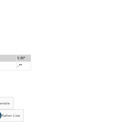
% RI*
-**
entatie
Koelner-Liste