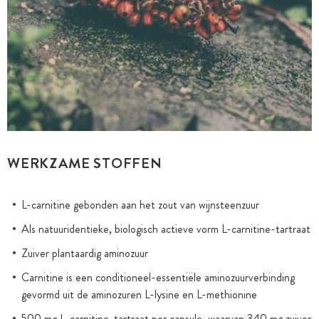
WERKZAME STOFFEN
L-carnitine gebonden aan het zout van wijnsteenzuur
Als natuuridentieke, biologisch actieve vorm L-carnitine-tartraat
Zuiver plantaardig aminozuur
Carnitine is een conditioneel-essentiële aminozuurverbinding
gevormd uit de aminozuren L-lysine en L-methionine
500 mg L-carnitine-tartraat per capsule, waarvan 340 mg zuiver