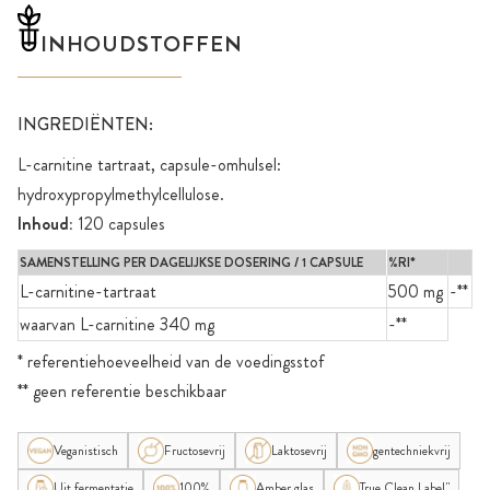
INHOUDSTOFFEN
INGREDIËNTEN:
L-carnitine tartraat, capsule-omhulsel:
hydroxypropylmethylcellulose.
Inhoud:
120 capsules
SAMENSTELLING PER DAGELIJKSE DOSERING / 1 CAPSULE
%RI*
L-carnitine-tartraat
500 mg
-**
waarvan L-carnitine 340 mg
-**
* referentiehoeveelheid van de voedingsstof
** geen referentie beschikbaar
Veganistisch
Fructosevrij
Laktosevrij
gentechniekvrij
Uit fermentatie
100%
Amber glas
True Clean Label"