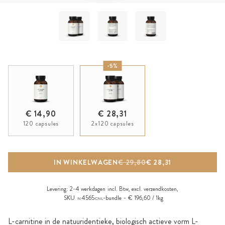
-5%
€ 14,90
€ 28,31
120 capsules
2x120 capsules
IN WINKELWAGEN
€ 29,80
€ 28,31
Levering:
2-4 werkdagen
incl. Btw, excl.
verzendkosten
,
SKU
4565
-bundle
€ 196,60 / 1kg
N
CNL
L-carnitine in de natuuridentieke, biologisch actieve vorm L-