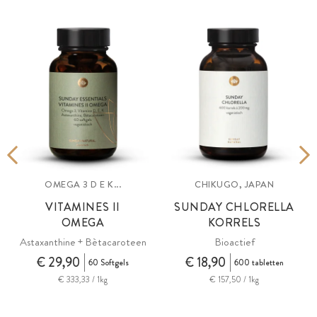
OMEGA 3 D E K...
CHIKUGO, JAPAN
VITAMINES II
SUNDAY CHLORELLA
OMEGA
KORRELS
Astaxanthine + Bètacaroteen
Bioactief
€ 29,90
€ 18,90
60 Softgels
600 tabletten
€ 333,33 / 1kg
€ 157,50 / 1kg