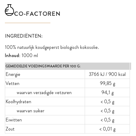
CO-FACTOREN
INGREDIËNTEN:
100% natuurlijk koudgeperst biologisch kokosolie.
Inhoud:
1000 ml
GEMIDDELDE VOEDINGSWAARDE PER 100 G:
Energie
3766 kJ / 900 kcal
Vetten
99,85 g
waarvan verzadigde vetzuren
94,1 g
Koolhydraten
< 0,5 g
waarvan suiker
< 0,5 g
Eiwitten
< 0,5 g
Zout
< 0,01 g