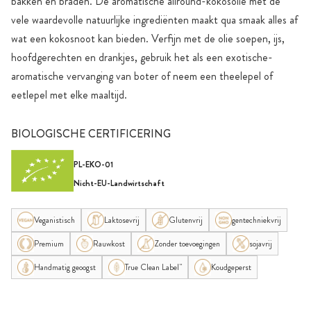
bakken en braden. De aromatische allround-kokosolie met de
vele waardevolle natuurlijke ingrediënten maakt qua smaak alles af
wat een kokosnoot kan bieden. Verfijn met de olie soepen, ijs,
hoofdgerechten en drankjes, gebruik het als een exotische-
aromatische vervanging van boter of neem een theelepel of
eetlepel met elke maaltijd.
BIOLOGISCHE CERTIFICERING
PL-EKO-01
Nicht-EU-Landwirtschaft
Veganistisch
Laktosevrij
Glutenvrij
gentechniekvrij
Premium
Rauwkost
Zonder toevoegingen
sojavrij
Handmatig geoogst
True Clean Label"
Koudgeperst