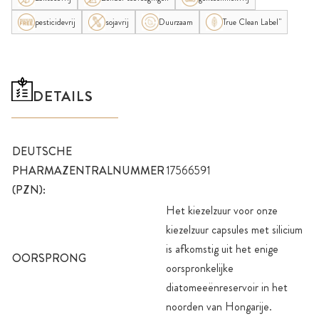
pesticidevrij
sojavrij
Duurzaam
True Clean Label"
DETAILS
DEUTSCHE
PHARMAZENTRALNUMMER
17566591
(PZN):
Het kiezelzuur voor onze
kiezelzuur capsules met silicium
is afkomstig uit het enige
OORSPRONG
oorspronkelijke
diatomeeënreservoir in het
noorden van Hongarije.