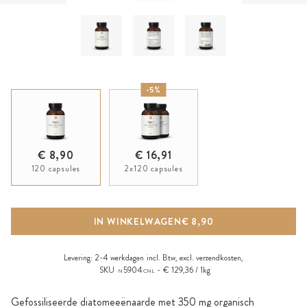
-5%
€ 8,90
€ 16,91
120 capsules
2x120 capsules
IN WINKELWAGEN
€ 8,90
Levering:
2-4 werkdagen
incl. Btw, excl.
verzendkosten
,
SKU
5904
€ 129,36 / 1kg
N
CNL
Gefossiliseerde diatomeeënaarde met 350 mg organisch