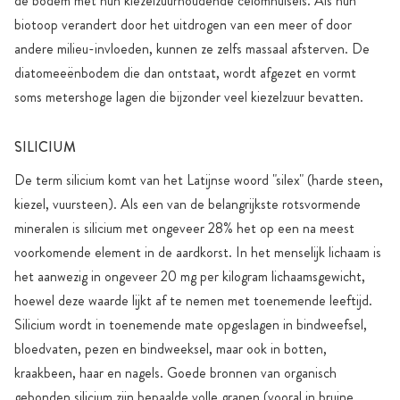
de bodem met hun kiezelzuurhoudende celomhulsels. Als hun
biotoop verandert door het uitdrogen van een meer of door
andere milieu-invloeden, kunnen ze zelfs massaal afsterven. De
diatomeeënbodem die dan ontstaat, wordt afgezet en vormt
soms metershoge lagen die bijzonder veel kiezelzuur bevatten.
SILICIUM
De term silicium komt van het Latijnse woord "silex" (harde steen,
kiezel, vuursteen). Als een van de belangrijkste rotsvormende
mineralen is silicium met ongeveer 28% het op een na meest
voorkomende element in de aardkorst. In het menselijk lichaam is
het aanwezig in ongeveer 20 mg per kilogram lichaamsgewicht,
hoewel deze waarde lijkt af te nemen met toenemende leeftijd.
Silicium wordt in toenemende mate opgeslagen in bindweefsel,
bloedvaten, pezen en bindweeksel, maar ook in botten,
kraakbeen, haar en nagels. Goede bronnen van organisch
gebonden silicium zijn bepaalde volle granen (vooral in bruine