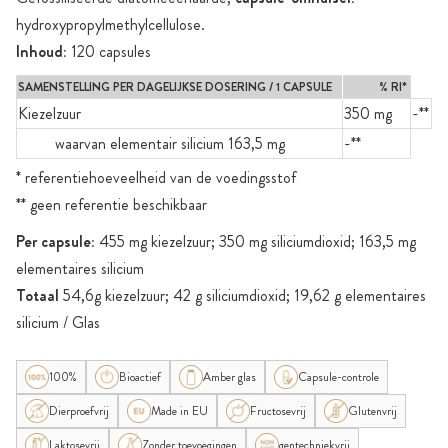
hydroxypropylmethylcellulose.
Inhoud:
120 capsules
SAMENSTELLING PER DAGELIJKSE DOSERING / 1 CAPSULE
% RI*
Kiezelzuur
350 mg
-**
waarvan elementair silicium 163,5 mg
-**
* referentiehoeveelheid van de voedingsstof
** geen referentie beschikbaar
Per capsule:
455 mg kiezelzuur; 350 mg siliciumdioxid; 163,5 mg
elementaires silicium
Totaal
54,6g kiezelzuur; 42 g siliciumdioxid; 19,62 g elementaires
silicium / Glas
100%
Bioactief
Amber glas
Capsule-controle
Dierproefvrij
Made in EU
Fructosevrij
Glutenvrij
Laktosevrij
Zonder toevoegingen
gentechniekvrij