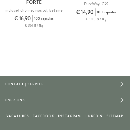
FORTE
PureWay-C®
inclusief choline, inositol, betaïne
€ 14,90
100 capsules
€ 16,90
100 capsules
€ 130,59 / 1kg
€ 361,11 / 1kg
CONTACT | SERVICE
OVER ONS
VACATURES
FACEBOOK
INSTAGRAM
LINKEDIN
SITEMAP