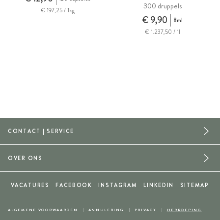
300 druppels
€ 197,25 / 1kg
€ 9,90
8ml
€ 1.237,50 / 1l
CONTACT | SERVICE
OVER ONS
VACATURES
FACEBOOK
INSTAGRAM
LINKEDIN
SITEMAP
ALGEMENE VOORWAARDEN
ANNULERING
PRIVACY
HERROEPING