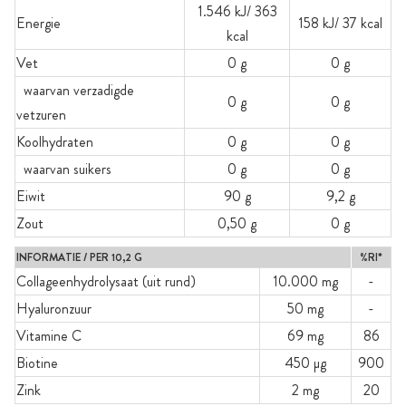
1.546 kJ/ 363
Energie
158 kJ/ 37 kcal
kcal
Vet
0 g
0 g
waarvan verzadigde
0 g
0 g
vetzuren
Koolhydraten
0 g
0 g
waarvan suikers
0 g
0 g
Eiwit
90 g
9,2 g
Zout
0,50 g
0 g
INFORMATIE / PER 10,2 G
%RI*
Collageenhydrolysaat (uit rund)
10.000 mg
-
Hyaluronzuur
50 mg
-
Vitamine C
69 mg
86
Biotine
450 µg
900
Zink
2 mg
20