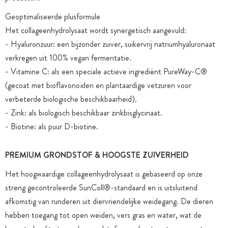
Geoptimaliseerde plusformule
Het collageenhydrolysaat wordt synergetisch aangevuld:
- Hyaluronzuur: een bijzonder zuiver, suikervrij natriumhyaluronaat
verkregen uit 100% vegan fermentatie.
- Vitamine C: als een speciale actieve ingrediënt PureWay-C®
(gecoat met bioflavonoïden en plantaardige vetzuren voor
verbeterde biologische beschikbaarheid).
- Zink: als biologisch beschikbaar zinkbisglycinaat.
- Biotine: als puur D-biotine.
PREMIUM GRONDSTOF & HOOGSTE ZUIVERHEID
Het hoogwaardige collageenhydrolysaat is gebaseerd op onze
streng gecontroleerde SunColl®-standaard en is uitsluitend
afkomstig van runderen uit diervriendelijke weidegang. De dieren
hebben toegang tot open weiden, vers gras en water, wat de