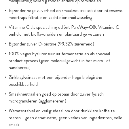
manipulatie); volledig zonder andere oplosmiddelen
Bijzonder hoge zuiverheid en smaakneutraliteit door intensieve,
meertraps filtratie en zachte ionenuitwisseling
Vitamine C als speciaal ingrediënt PureWay-C®: Vitamine C
omhuld met bioflavonoïden en plantaardige vetzuren
Bijzonder zuiver D-biotine (99,32% zuiverheid)
100% vegan hyaluronzuur uit fermentatie en als speciaal
productieproces (geen molecuulgewicht in het micro- of
nanobereik)
Zinkbisglycinaat met een bijzonder hoge biologische
beschikbaarheid
Smaakneutraal en goed oplosbaar door zuiver fysisch
microgranuleren (agglomereren)
Warmtestabiel en veilig: ideaal om door drinkklare koffie te
roeren - geen denaturatie, geen verlies van ingrediënten, volle
smaak