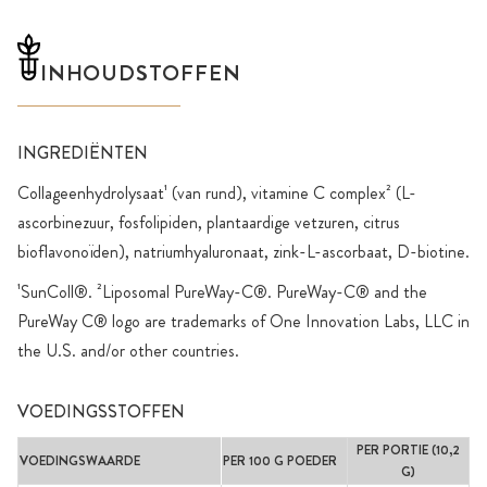
INHOUDSTOFFEN
INGREDIËNTEN
Collageenhydrolysaat¹ (van rund), vitamine C complex² (L-
ascorbinezuur, fosfolipiden, plantaardige vetzuren, citrus
bioflavonoïden), natriumhyaluronaat, zink-L-ascorbaat, D-biotine.
¹SunColl®. ²Liposomal PureWay-C®. PureWay-C® and the
PureWay C® logo are trademarks of One Innovation Labs, LLC in
the U.S. and/or other countries.
VOEDINGSSTOFFEN
PER PORTIE (10,2
VOEDINGSWAARDE
PER 100 G POEDER
G)