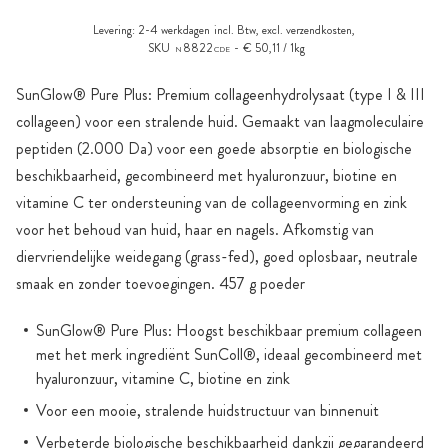
Levering:
2-4 werkdagen
incl. Btw, excl.
verzendkosten
,
SKU
8822
€ 50,11 / 1kg
N
CDE
SunGlow® Pure Plus: Premium collageenhydrolysaat (type I & III
collageen) voor een stralende huid. Gemaakt van laagmoleculaire
peptiden (2.000 Da) voor een goede absorptie en biologische
beschikbaarheid, gecombineerd met hyaluronzuur, biotine en
vitamine C ter ondersteuning van de collageenvorming en zink
voor het behoud van huid, haar en nagels. Afkomstig van
diervriendelijke weidegang (grass-fed), goed oplosbaar, neutrale
smaak en zonder toevoegingen. 457 g poeder
SunGlow® Pure Plus: Hoogst beschikbaar premium collageen
met het merk ingrediënt SunColl®, ideaal gecombineerd met
hyaluronzuur, vitamine C, biotine en zink
Voor een mooie, stralende huidstructuur van binnenuit
Verbeterde biologische beschikbaarheid dankzij gegarandeerd