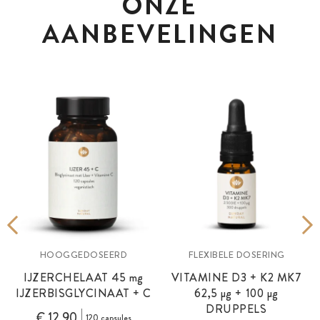
ONZE
AANBEVELINGEN
HOOGGEDOSEERD
FLEXIBELE DOSERING
IJZERCHELAAT 45
mg
VITAMINE D3 + K2 MK7
IJZERBISGLYCINAAT + C
62,5
µg
+ 100
µg
DRUPPELS
€ 12,90
120 capsules