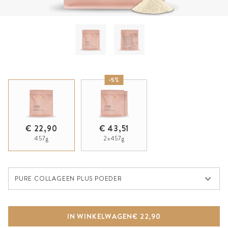
-5%
€ 22,90
€ 43,51
457g
2x457g
Pure Collageen Plus Poeder
PURE COLLAGEEN PLUS POEDER
IN WINKELWAGEN
€ 22,90