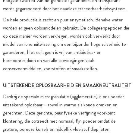
hoogste kwaliteit van de grondstof garandeert en transparant
wordt gegarandeerd door het naadloze traceerbaarheidssysteem.
De hele productie is zacht en puur enzymatisch. Behalve water
worden er geen oplosmiddelen gebruikt. De collageenpeptiden die
op deze manier worden verkregen, worden ook verwerkt door
middel van ionenuitwisseling om een bijzonder hoge zuiverheid te
garanderen. Het collageen is vrij van antibiotica- en
hormoonresiduen en van alle toevoegingen zoals
conserveermiddelen, zoetstoffen of smaakstoffen.
UITSTEKENDE OPLOSBAARHEID EN SMAAKNEUTRALITEIT
Dankzij de speciale microgranulatie (agglomeratie) is ons poeder
uitstekend oplosbaar – zowel in warme als koude dranken en
gerechten. Deze gerichte, puur fysieke verfijning voorkomt
klontering, die optreedt met normaal, fijn poeder omdat de
grotere, poreuze korrels onmiddellijk vloeistof diep laten