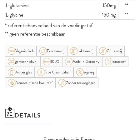
L-glutamine
150mg
**
L-glycine
150 mg
**
* referentiehoeveelheid van de voedingsstof
** geen referentie beschikbaar
Veganistisch
Fructosevrij
Laktosevrij
Glutenvrij
gentechniekvrij
100%
Made in Germany
Bioactief
Amber glas
True Clean Label"
sojavrij
Farmaceutische kwaliteit"
Zonder toevoegingen
DETAILS
Eigen productie in Europa.