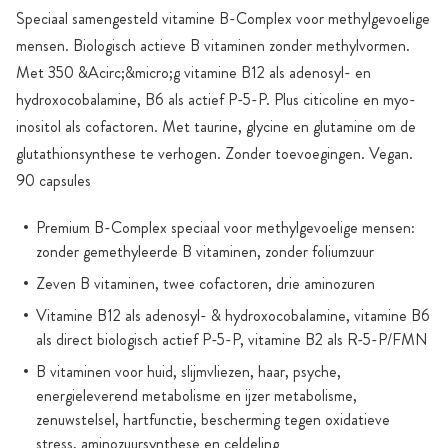
Speciaal samengesteld vitamine B-Complex voor methylgevoelige
mensen. Biologisch actieve B vitaminen zonder methylvormen.
Met 350 &Acirc;&micro;g vitamine B12 als adenosyl- en
hydroxocobalamine, B6 als actief P-5-P. Plus citicoline en myo-
inositol als cofactoren. Met taurine, glycine en glutamine om de
glutathionsynthese te verhogen. Zonder toevoegingen. Vegan.
90 capsules
Premium B-Complex speciaal voor methylgevoelige mensen:
zonder gemethyleerde B vitaminen, zonder foliumzuur
Zeven B vitaminen, twee cofactoren, drie aminozuren
Vitamine B12 als adenosyl- & hydroxocobalamine, vitamine B6
als direct biologisch actief P-5-P, vitamine B2 als R-5-P/FMN
B vitaminen voor huid, slijmvliezen, haar, psyche,
energieleverend metabolisme en ijzer metabolisme,
zenuwstelsel, hartfunctie, bescherming tegen oxidatieve
stress, aminozuursynthese en celdeling