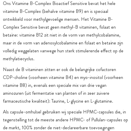
Ons Vitamine B-Complex Bioactief Sensitive bevat het hele
vitamine B-Complex (behalve vitamine B9) en is speciaal
ontwikkeld voor methylgevoelige mensen. Het Vitamine B-
Complex Sensitive bevat geen methyl-B vitaminen, folaat en
betaïne: vitamine B12 zit niet in de vorm van methylcobalamine,
maar in de vorm van adenosylcobalamine en folaat en betaïne zijn
volledig weggelaten vanwege hun sterk stimulerende effect op de
methylatiecyclus.
Naast de B vitaminen zitten er ook de belangrijke cofactoren
CDP-choline (voorheen vitamine B4) en myo-inositol (voorheen
vitamine B8) in, evenals een speciale mix van drie vegan
aminozuren (uit fermentatie van planten of in zeer zuivere
farmaceutische kwaliteit): Taurine, L-glycine en L-glutamine.
Als capsule-omhulsel gebruiken wij speciale HPMC-capsules die, in
tegenstelling tot de meeste andere HPMC- of Pullulan-capsules op
de markt, 100% zonder de niet-declareerbare toevoegingen