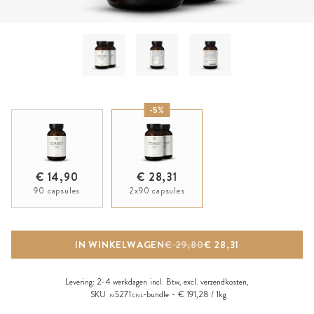
-5%
€ 14,90
€ 28,31
90 capsules
2x90 capsules
IN WINKELWAGEN
€ 29,80
€ 28,31
Levering:
2-4 werkdagen
incl. Btw, excl.
verzendkosten
,
SKU
5271
-bundle
€ 191,28 / 1kg
N
CNL