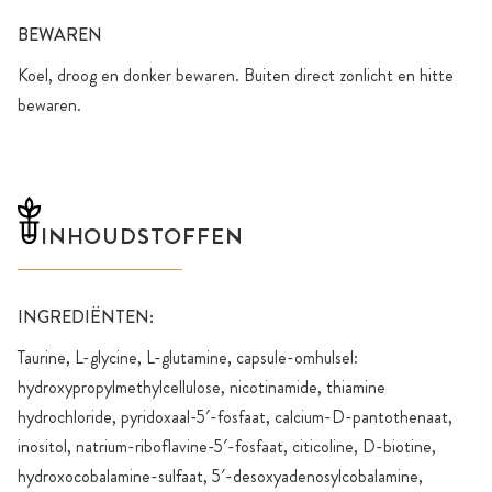
BEWAREN
Koel, droog en donker bewaren. Buiten direct zonlicht en hitte
bewaren.
INHOUDSTOFFEN
INGREDIËNTEN:
Taurine, L-glycine, L-glutamine, capsule-omhulsel:
hydroxypropylmethylcellulose, nicotinamide, thiamine
hydrochloride, pyridoxaal-5′-fosfaat, calcium-D-pantothenaat,
inositol, natrium-riboflavine-5′-fosfaat, citicoline, D-biotine,
hydroxocobalamine-sulfaat, 5′-desoxyadenosylcobalamine,