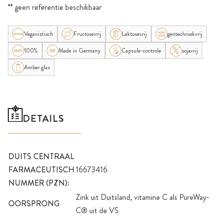
** geen referentie beschikbaar
Veganistisch
Fructosevrij
Laktosevrij
gentechniekvrij
100%
Made in Germany
Capsule-controle
sojavrij
Amber glas
DETAILS
DUITS CENTRAAL
FARMACEUTISCH
16673416
NUMMER (PZN):
Zink uit Duitsland, vitamine C als PureWay-
OORSPRONG
C® uit de VS