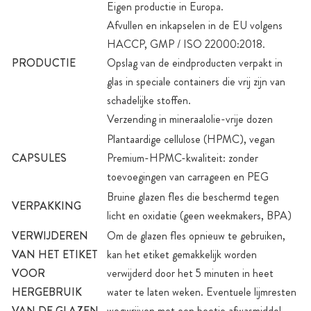
Eigen productie in Europa.
Afvullen en inkapselen in de EU volgens
HACCP, GMP / ISO 22000:2018.
PRODUCTIE
Opslag van de eindproducten verpakt in
glas in speciale containers die vrij zijn van
schadelijke stoffen.
Verzending in mineraalolie-vrije dozen
Plantaardige cellulose (HPMC), vegan
CAPSULES
Premium-HPMC-kwaliteit: zonder
toevoegingen van carrageen en PEG
Bruine glazen fles die beschermd tegen
VERPAKKING
licht en oxidatie (geen weekmakers, BPA)
VERWIJDEREN
Om de glazen fles opnieuw te gebruiken,
VAN HET ETIKET
kan het etiket gemakkelijk worden
VOOR
verwijderd door het 5 minuten in heet
HERGEBRUIK
water te laten weken. Eventuele lijmresten
VAN DE GLAZEN
wegwrijven met een beetje afwasmiddel