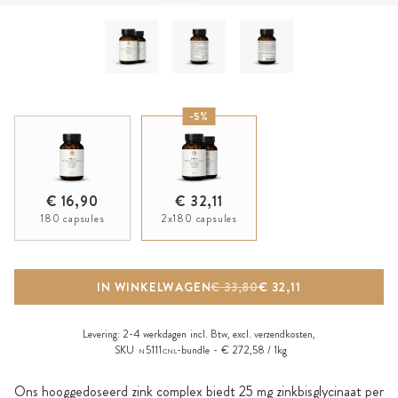
-5%
€ 16,90
€ 32,11
180 capsules
2x180 capsules
IN WINKELWAGEN
€ 33,80
€ 32,11
Levering:
2-4 werkdagen
incl. Btw, excl.
verzendkosten
,
SKU
5111
-bundle
€ 272,58 / 1kg
N
CNL
Ons hooggedoseerd zink complex biedt 25 mg zinkbisglycinaat per