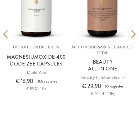
UIT NATUURLIJKE BRON
MET OVODERM® & CERAMIDE-
PCD®
MAGNESIUMOXIDE 400
BEAUTY
DODE ZEE CAPSULES
ALL IN ONE
Dode Zee
Beauty functionele mix
€ 16,90
365 capsules
€ 29,90
60 capsules
€ 59,01 / 1kg
€ 664,44 / 1kg