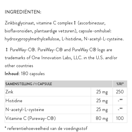
INGREDIËNTEN:
Zinkbisglycinaat, vitamine C complex⥉ (ascorbinezuur,
bioflavonoïden, plantaardige vetzuren), capsule-omhulsel:
hydroxypropylmethylcellulose, L-histidine, N-acetyl-L-cysteïne.
⥉ PureWay-C®. PureWay-C® and PureWay C® logo are
trademarks of One Innovation Labs, LLC. in the U.S. and/or
other countries
Inhoud:
180 capsules
SAMENSTELLING / 1 CAPSULE
%RI*
Zink
25 mg
250
Histidine
25 mg
-**
N-acetyl-L-cysteïne
25 mg
-**
Vitamine C (Pureway-C®)
80 mg
100
* referentiehoeveelheid van de voedingsstof