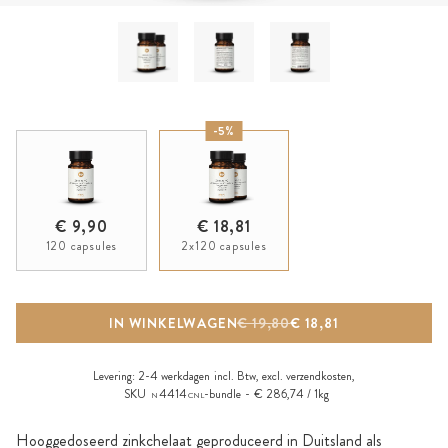
-5%
€ 9,90
€ 18,81
120 capsules
2x120 capsules
IN WINKELWAGEN
€ 19,80
€ 18,81
Levering:
2-4 werkdagen
incl. Btw, excl.
verzendkosten
,
SKU
4414
-bundle
€ 286,74 / 1kg
N
CNL
Hooggedoseerd zinkchelaat geproduceerd in Duitsland als