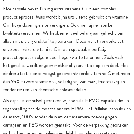
Elke capsule bevat 125 mg extra vitamine C uit een complex
productieproces. Maïs wordt bijna uitsluitend gebruikt om vitamine
C in hoge doseringen te verkrijgen. Ook hier zijn er sterke
kwaliteitsverschillen. Wij hebben er veel belang aan gehecht om
alleen maïs als grondstof te gebruiken. Deze wordt verwerkt tot
onze zeer zuivere vitamine C in een speciaal, meerfasig
productieproces volgens zeer hoge kwaliteitsnormen. Zoals vaak
het geval is, wordt er geen methanol gebruikt als oplosmiddel. Het
eindresultaat is onze hoogst geconcentreerde vitamine C met meer
dan 99% zuivere vitamine C, volledig vrij van maïs, fructosevrij en
zonder resten van chemische oplosmiddelen.
Als capsule-omhulsel gebruiken wij speciale HPMC-capsules die, in
tegenstelling tot de meeste andere HPMC- of Pullulan-capsules op
de markt, 100% zonder de niet-declareerbare toevoegingen
carrageen en PEG worden gemaakt. Voor de verpakking gebruiken
wij lichtbeschermd en milieuvriendelijk bruin glas in plaats van