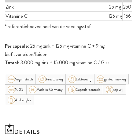
Zink
25 mg
250
Vitamine C
125 mg
156
* referentiehoeveelheid van de voedingsstof
Per capsule:
25 mg zink + 125 mg vitamine C + 9 mg
bioflavonoïden/lipiden
Totaal:
3.000 mg zink + 15.000 mg vitamine C / Glas
Veganistisch
Fructosevrij
Laktosevrij
gentechniekvrij
100%
Made in Germany
Capsule-controle
sojavrij
Amber glas
DETAILS