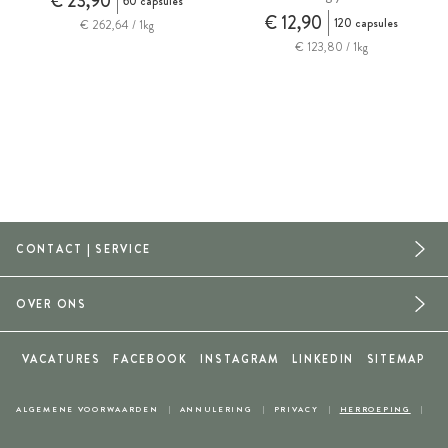
€ 23,90
60 capsules
€ 12,90
120 capsules
€ 262,64 / 1kg
€ 123,80 / 1kg
CONTACT | SERVICE
OVER ONS
VACATURES
FACEBOOK
INSTAGRAM
LINKEDIN
SITEMAP
ALGEMENE VOORWAARDEN
ANNULERING
PRIVACY
HERROEPING