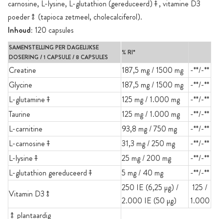
carnosine, L-lysine, L-glutathion (gereduceerd)⤉, vitamine D3
poeder⥉ (tapioca zetmeel, cholecalciferol).
Inhoud:
120 capsules
SAMENSTELLING PER DAGELIJKSE
% RI*
DOSERING / 1 CAPSULE / 8 CAPSULES
Creatine
187,5 mg / 1500 mg
-**/-**
Glycine
187,5 mg / 1500 mg
-**/-**
L-glutamine⤉
125 mg / 1.000 mg
-**/-**
Taurine
125 mg / 1.000 mg
-**/-**
L-carnitine
93,8 mg / 750 mg
-**/-**
L-carnosine⤉
31,3 mg / 250 mg
-**/-**
L-lysine⤉
25 mg / 200 mg
-**/-**
L-glutathion gereduceerd⤉
5 mg / 40 mg
-**/-**
250 IE (6,25 µg) /
125 /
Vitamin D3⥉
2.000 IE (50 µg)
1.000
⥉ plantaardig