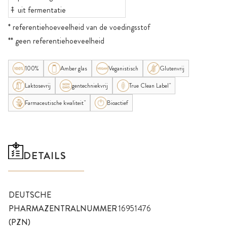
⤉ uit fermentatie
* referentiehoeveelheid van de voedingsstof
** geen referentiehoeveelheid
100%
Amber glas
Veganistisch
Glutenvrij
Laktosevrij
gentechniekvrij
True Clean Label"
Farmaceutische kwaliteit"
Bioactief
DETAILS
DEUTSCHE
PHARMAZENTRALNUMMER
16951476
(PZN)