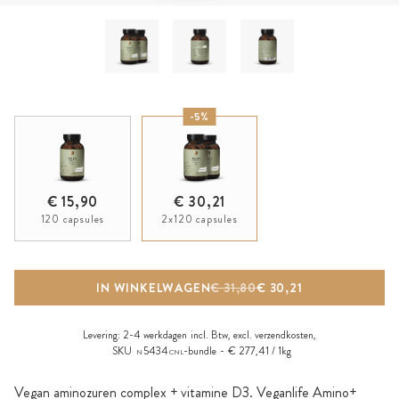
-5%
€ 15,90
€ 30,21
120 capsules
2x120 capsules
IN WINKELWAGEN
€ 31,80
€ 30,21
Levering:
2-4 werkdagen
incl. Btw, excl.
verzendkosten
,
SKU
5434
-bundle
€ 277,41 / 1kg
N
CNL
Vegan aminozuren complex + vitamine D3. Veganlife Amino+