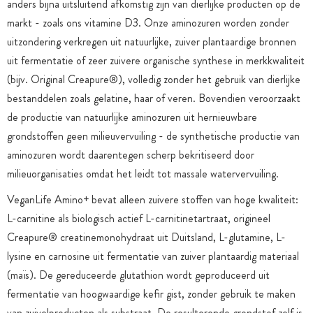
anders bijna uitsluitend afkomstig zijn van dierlijke producten op de
markt - zoals ons vitamine D3. Onze aminozuren worden zonder
uitzondering verkregen uit natuurlijke, zuiver plantaardige bronnen
uit fermentatie of zeer zuivere organische synthese in merkkwaliteit
(bijv. Original Creapure®), volledig zonder het gebruik van dierlijke
bestanddelen zoals gelatine, haar of veren. Bovendien veroorzaakt
de productie van natuurlijke aminozuren uit hernieuwbare
grondstoffen geen milieuvervuiling - de synthetische productie van
aminozuren wordt daarentegen scherp bekritiseerd door
milieuorganisaties omdat het leidt tot massale watervervuiling.
VeganLife Amino+ bevat alleen zuivere stoffen van hoge kwaliteit:
L-carnitine als biologisch actief L-carnitinetartraat, origineel
Creapure® creatinemonohydraat uit Duitsland, L-glutamine, L-
lysine en carnosine uit fermentatie van zuiver plantaardig materiaal
(maïs). De gereduceerde glutathion wordt geproduceerd uit
fermentatie van hoogwaardige kefir gist, zonder gebruik te maken
van zuivelproducten als substraat. De resulterende grondstof zelf is