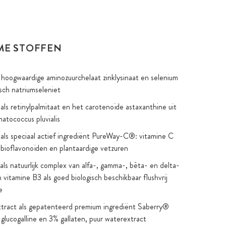
ME STOFFEN
t hoogwaardige aminozuurchelaat zinklysinaat en selenium
isch natriumseleniet
als retinylpalmitaat en het carotenoïde astaxanthine uit
atococcus pluvialis
als speciaal actief ingrediënt PureWay-C®: vitamine C
bioflavonoïden en plantaardige vetzuren
als natuurlijk complex van alfa-, gamma-, bèta- en delta-
 vitamine B3 als goed biologisch beschikbaar flushvrij
e
xtract als gepatenteerd premium ingrediënt Saberry®
lucogalline en 3% gallaten, puur waterextract