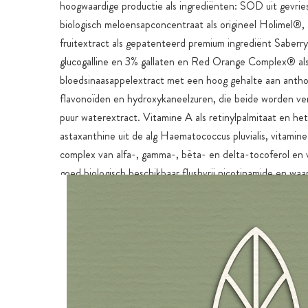
hoogwaardige productie als ingrediënten: SOD uit gevri
biologisch meloensapconcentraat als origineel Holimel®,
fruitextract als gepatenteerd premium ingrediënt Saber
glucogalline en 3% gallaten en Red Orange Complex® al
bloedsinaasappelextract met een hoog gehalte aan anth
flavonoïden en hydroxykaneelzuren, die beide worden ve
puur waterextract. Vitamine A als retinylpalmitaat en he
astaxanthine uit de alg Haematococcus pluvialis, vitamine 
complex van alfa-, gamma-, bèta- en delta-tocoferol en 
goed biologisch beschikbaar flushvrij nicotinamide en waa
extracten van de medicinale paddenstoelen reishi en cha
opmerkelijke ingrediënten. Een ander ingrediënt is het sp
ingrediënt PureWay-C® in zeer zuivere premium kwaliteit
synergetische combinatie van vitamine C en een speciale
plantaardige vetzuren en een complex van citrusbioflavo
voor een aanzienlijk hogere opname dan conventionele v
preparaten. Het rijke premium granaatappelextract met