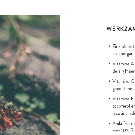
WERKZA
Zink als he
als anorgan
Vitamine A 
de alg Haem
Vitamine C 
gecoat met 
Vitamine E 
tocoferol en
nicotinamid
Amla fruite
met 10% β-g