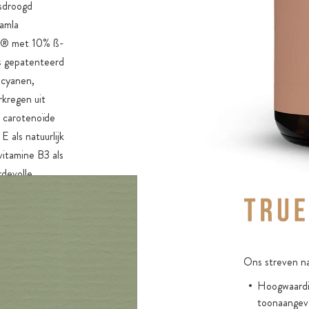
esdroogd
100% vegan
 amla
ry® met 10% ß-
s gepatenteerd
ocyanen,
rkregen uit
t carotenoïde
E als natuurlijk
vitamine B3 als
rdevolle
ga zijn andere
eciale actieve
. De unieke,
 coating van
Ons streven na
noïden zorgt
itamine C-
Hoogwaardig
toonaangev
 40%