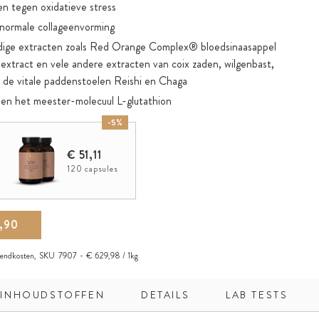
n tegen oxidatieve stress
 normale collageenvorming
ige extracten zoals Red Orange Complex® bloedsinaasappel
 extract en vele andere extracten van coix zaden, wilgenbast,
n de vitale paddenstoelen Reishi en Chaga
 en het meester-molecuul L-glutathion
es zonder carrageen en PEG voor eenvoudige dosering
-5%
iemaal daags 1 capsule met 200 ml water
€ 51,11
120 capsules
,90
zendkosten
,
SKU
7907
€ 629,98 / 1kg
INHOUDSTOFFEN
DETAILS
LAB TESTS