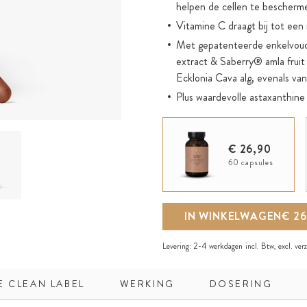
helpen de cellen te bescherme
Vitamine C draagt bij tot een
Met gepatenteerde enkelvoud
extract & Saberry® amla fruit
Ecklonia Cava alg, evenals va
Plus waardevolle astaxanthine
In zeer zuivere HPMC-capsul
Aanbevolen dosering: Neem dr
€ 26,90
60 capsules
IN WINKELWAGEN
€ 26
Levering:
2-4 werkdagen
incl. Btw, excl.
ver
E CLEAN LABEL
WERKING
DOSERING