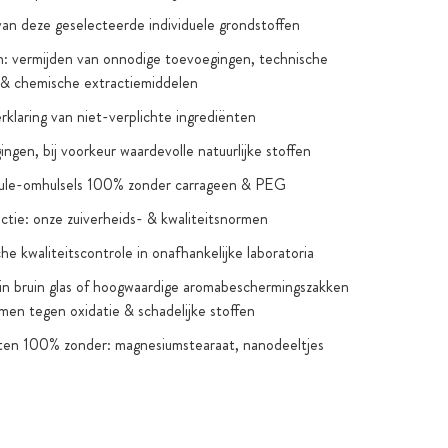
van deze geselecteerde individuele grondstoffen
: vermijden van onnodige toevoegingen, technische
 & chemische extractiemiddelen
verklaring van niet-verplichte ingrediënten
ngen, bij voorkeur waardevolle natuurlijke stoffen
sule-omhulsels 100% zonder carrageen & PEG
ctie: onze zuiverheids- & kwaliteitsnormen
he kwaliteitscontrole in onafhankelijke laboratoria
in bruin glas of hoogwaardige aromabeschermingszakken
men tegen oxidatie & schadelijke stoffen
ten 100% zonder: magnesiumstearaat, nanodeeltjes
telijke uitzonderingen), gentechnologie, kunstmatige
n & smaakstoffen, titaniumdioxide
 suiker & zoetstoffen: alleen als dat nodig is om