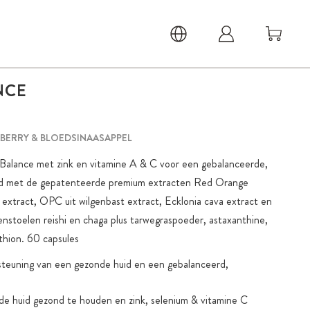
NCE
BERRY & BLOEDSINAASAPPEL
Balance met zink en vitamine A & C voor een gebalanceerde,
rd met de gepatenteerde premium extracten Red Orange
xtract, OPC uit wilgenbast extract, Ecklonia cava extract en
enstoelen reishi en chaga plus tarwegraspoeder, astaxanthine,
thion. 60 capsules
steuning van een gezonde huid en een gebalanceerd,
de huid gezond te houden en zink, selenium & vitamine C