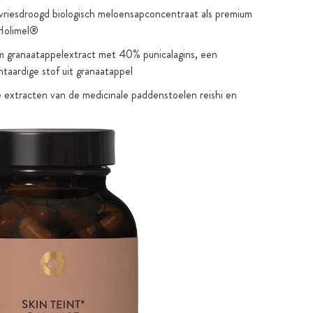
riesdroogd biologisch meloensapconcentraat als premium
 Holimel®
m granaatappelextract met 40% punicalagins, een
ntaardige stof uit granaatappel
 extracten van de medicinale paddenstoelen reishi en
estandaardiseerd op 30% polysachariden, geëxtraheerd
water en eetbare alcohol
xtract van de alg Ecklonia cava, OPC uit
xtract en coixzaadextract
sappelextract als gepatenteerd premium ingrediënt Red
plex® extract met een hoog gehalte aan anthocyanen,
 en hydroxykaneelzuren, puur waterextract
logisch tarwegrassap poeder (Triticum aestivum) uit
 teelt in een afgelegen natuurgebied (Utah, VS) met een
oog gehalte aan chlorofyl
 L-glutathion in bio-identieke vorm