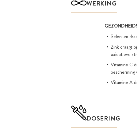
WERKING
GEZONDHEIDS
Selenium draa
Zink draagt b
oxidatieve str
Vitamine C dr
bescherming v
Vitamine A dr
DOSERING