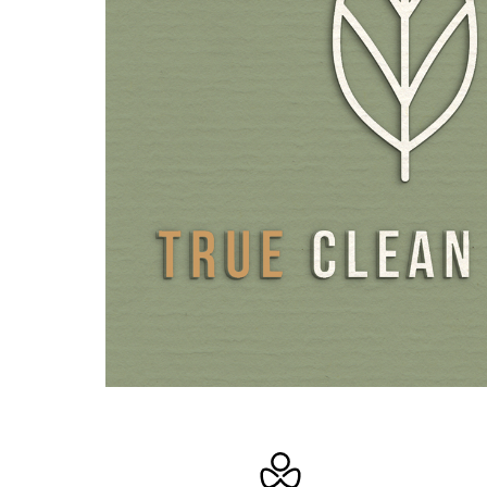
punicalagine, een speciale plantaardige stof uit granaatap
van de alg Ecklonia cava, OPC uit wilgenbastextract, coi
premium oertarwegrassap poeder (Triticum aestivum) met 
hoog chlorofylgehalte en gereduceerd L-glutathion in bio
vorm maken de samenstelling compleet.
Als capsule-omhulsel gebruiken wij speciale HPMC-capsul
tegenstelling tot de meeste andere HPMC- of Pullulan-
markt, 100% zonder de niet-declareerbare hulpstoffen c
PEG worden gemaakt. Voor de verpakking gebruiken wij 
en milieuvriendelijk bruin glas in plaats van plastic.