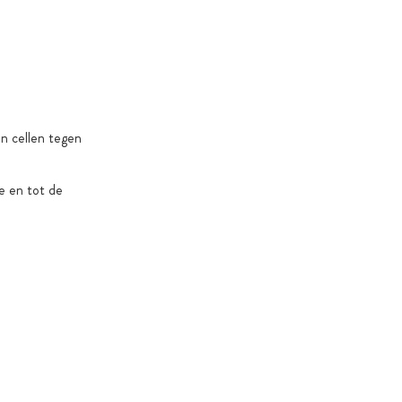
 of product-specifieke redenen
an cellen tegen
e en tot de