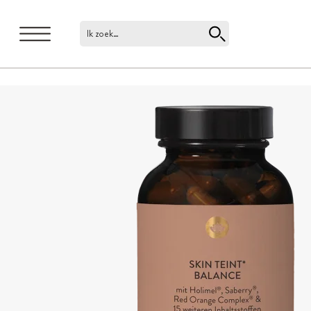
Ik zoek…