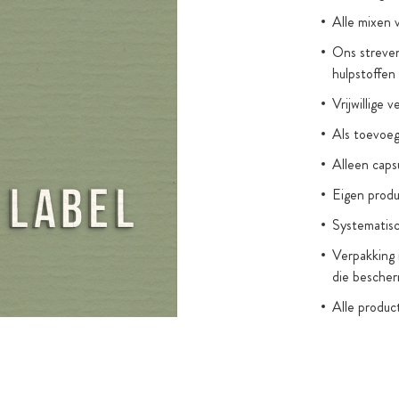
pel, extract
Alle mixen 
xzaadextract en
Ons streven
een natuurlijk
hulpstoffen
-identieke
Vrijwillige 
Als toevoegi
es die, in
Alleen cap
capsules op de
arrageen en
Eigen produ
lichtbeschermd
Systematisc
Verpakking 
die bescher
Alle produc
(zonder wet
kleurstoffe
Toegevoegde