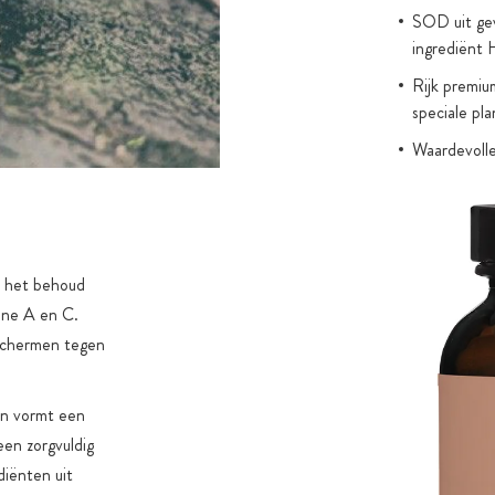
SOD uit gev
ingrediënt
Rijk premiu
speciale pla
Waardevolle
shiitake, g
met alleen 
Waardevol e
wilgenbaste
t het behoud
Bloed sinaa
ine A en C.
Orange Com
eschermen tegen
flavonoïden
Premium bio
en vormt een
biologische
een zorgvuldig
natuurlijk h
diënten uit
Gereduceerd