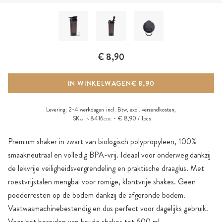
€ 8,90
IN WINKELWAGEN
€ 8,90
Levering:
2-4 werkdagen
incl. Btw, excl.
verzendkosten
,
SKU
8416
€ 8,90 / 1pcs
N
CDE
Premium shaker in zwart van biologisch polypropyleen, 100%
smaakneutraal en volledig BPA-vrij. Ideaal voor onderweg dankzij
de lekvrije veiligheidsvergrendeling en praktische draaglus. Met
roestvrijstalen mengbal voor romige, klontvrije shakes. Geen
poederresten op de bodem dankzij de afgeronde bodem.
Vaatwasmachinebestendig en dus perfect voor dagelijks gebruik.
Voor het bereiden van koude shakes tot 600 ml.