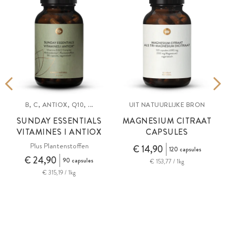
B, C, ANTIOX, Q10, ...
UIT NATUURLIJKE BRON
SUNDAY ESSENTIALS
MAGNESIUM CITRAAT
VITAMINES I ANTIOX
CAPSULES
Plus Plantenstoffen
€ 14,90
120 capsules
€ 24,90
90 capsules
€ 153,77 / 1kg
€ 315,19 / 1kg