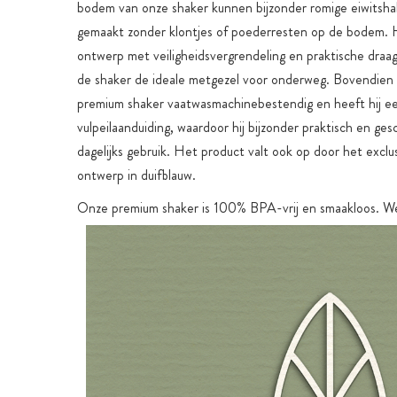
bodem van onze shaker kunnen bijzonder romige eiwitsh
gemaakt zonder klontjes of poederresten op de bodem. H
ontwerp met veiligheidsvergrendeling en praktische dra
de shaker de ideale metgezel voor onderweg. Bovendien 
premium shaker vaatwasmachinebestendig en heeft hij e
vulpeilaanduiding, waardoor hij bijzonder praktisch en gesc
dagelijks gebruik. Het product valt ook op door het exclu
ontwerp in duifblauw.
Onze premium shaker is 100% BPA-vrij en smaakloos. W
veel belang aan de duurzaamheid van de shakers. Naast 
hoogwaardige, duurzame materialen garandeert de verva
afdichtring een lange levensduur.