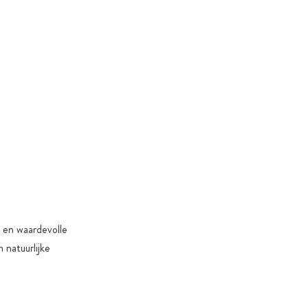
 of product-specifieke redenen
n en waardevolle
 natuurlijke