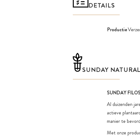
DETAILS
Productie
Verze
SUNDAY NATURA
SUNDAY FILO
Al duizenden jar
actieve plantaar
manier te bevor
Met onze product