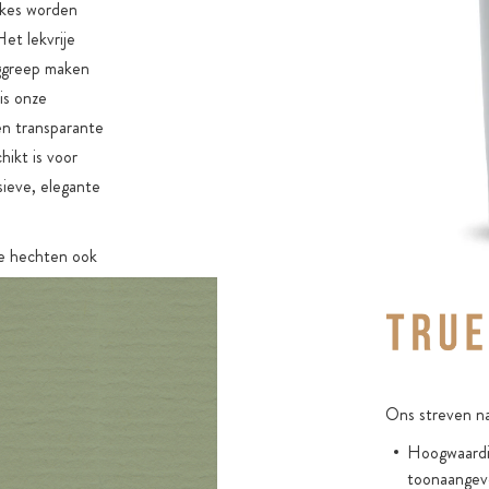
akes worden
et lekvrije
aggreep maken
is onze
en transparante
hikt is voor
sieve, elegante
e hechten ook
de keuze voor
ngbare
Ons streven na
Hoogwaardig
toonaangev