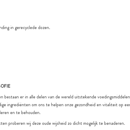
functionele
nding in gerecyclede dozen.
L
SOFIE
en bestaan er in alle delen van de wereld uitstekende voedingsmiddele
dige ingrediënten om ons te helpen onze gezondheid en vitaliteit op een
deren en te behouden.
en proberen wij deze oude wijsheid zo dicht mogelijk te benaderen.