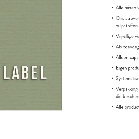
Alle mixen 
Ons streven
hulpstoffen
Vrijwillige 
Als toevoegi
Alleen cap
Eigen produ
Systematisc
Verpakking 
die bescher
Alle produc
(zonder wet
kleurstoffe
Toegevoegde