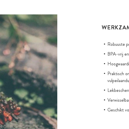
WERKZA
Robuuste pr
BPA-vrij e
Hoogwaardig
Praktisch 
vulpeilaandu
Lekbescherm
Verwisselbar
Geschikt vo