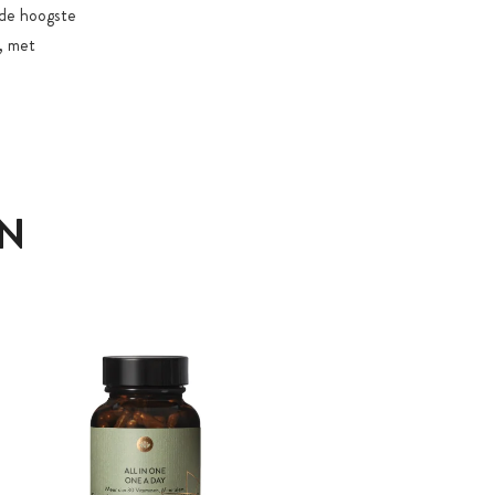
r de hoogste
a, met
N