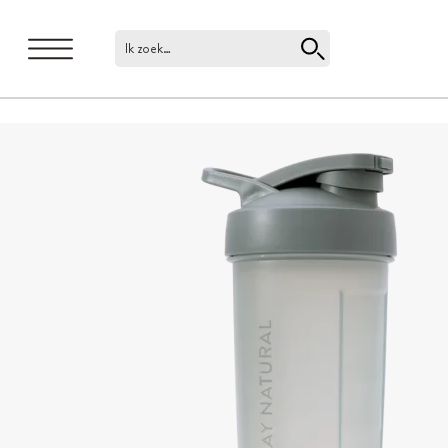
Ik zoek…