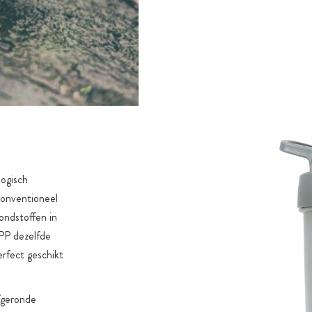
ogisch
conventioneel
ondstoffen in
-PP dezelfde
erfect geschikt
fgeronde