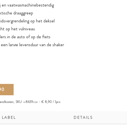
j en vaatwasmachinebestendig
ktische draaggreep
heidsvergrendeling op het deksel
cht op het vulniveau
rs in de auto of op de fiets
r een lange levensduur van de shaker
n in duifblauw
90
zendkosten
,
SKU
8639
€ 8,90 / 1pcs
N
CDE
 LABEL
DETAILS