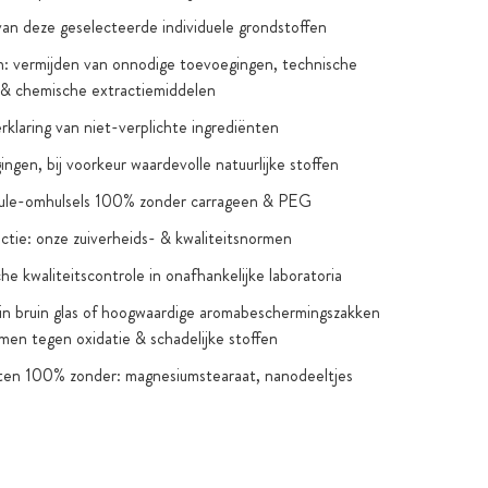
van deze geselecteerde individuele grondstoffen
: vermijden van onnodige toevoegingen, technische
 & chemische extractiemiddelen
verklaring van niet-verplichte ingrediënten
ngen, bij voorkeur waardevolle natuurlijke stoffen
sule-omhulsels 100% zonder carrageen & PEG
ctie: onze zuiverheids- & kwaliteitsnormen
he kwaliteitscontrole in onafhankelijke laboratoria
in bruin glas of hoogwaardige aromabeschermingszakken
men tegen oxidatie & schadelijke stoffen
ten 100% zonder: magnesiumstearaat, nanodeeltjes
telijke uitzonderingen), gentechnologie, kunstmatige
n & smaakstoffen, titaniumdioxide
 suiker & zoetstoffen: alleen als dat nodig is om