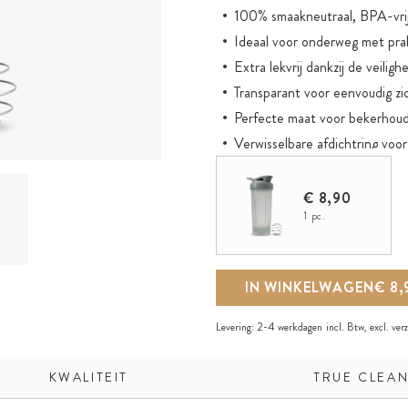
100% smaakneutraal, BPA-vri
Ideaal voor onderweg met pra
Extra lekvrij dankzij de veilig
Transparant voor eenvoudig zi
Perfecte maat voor bekerhoude
Verwisselbare afdichtring voo
Exclusief Sunday Natural desig
€ 8,90
1 pc.
IN WINKELWAGEN
€ 8,
Levering:
2-4 werkdagen
incl. Btw, excl.
ver
KWALITEIT
TRUE CLEAN