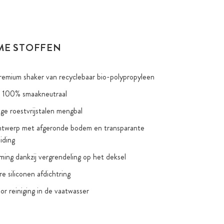
ME STOFFEN
emium shaker van recyclebaar bio-polypropyleen
n 100% smaakneutraal
e roestvrijstalen mengbal
ontwerp met afgeronde bodem en transparante
iding
ing dankzij vergrendeling op het deksel
e siliconen afdichtring
or reiniging in de vaatwasser