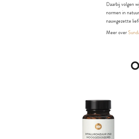
Daarbij volgen wi
normen in natuurl
nauwgezette liefd
Meer over
Sunda
O