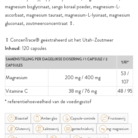
magnesium bisglycinaat, sango koraal poeder, magnesium-L-
ascorbaat, magnesium tauraat, magnesium-L-lysinaat, magnesium
gluconaat, zoutmeerconcentraat ⥉.
⥉ ConcenTrace® geëxtraheerd uit het Utah-Zoutmeer
Inhoud:
120 capsules
SAMENSTELLING PER DAGELIJKSE DOSERING / 1 CAPSULE / 2
%RI*
CAPSULES
53 /
Magnesium
200 mg / 400 mg
107
Vitamine C
38 mg / 76 mg
48 / 95
* referentiehoeveelheid van de voedingsstof
Bioactief
Amber glas
Capsule-controle
Fructosevrij
Glutenvrij
Laktosevrij
gentechniekvrij
mg-magnesium