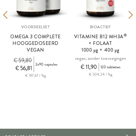
VOORDEELSET
BIOACTIEF
®
OMEGA 3 COMPLETE
VITAMINE B12
MH3A
HOOGGEDOSEERD
+ FOLAAT
VEGAN
1000 µg + 400 µg
vegan, zonder toevoegingen
€ 59,80
2x90 capsules
€ 11,90
€ 56,81
120 tabletten
€ 504,24 / 1kg
€ 197,67 / 1kg