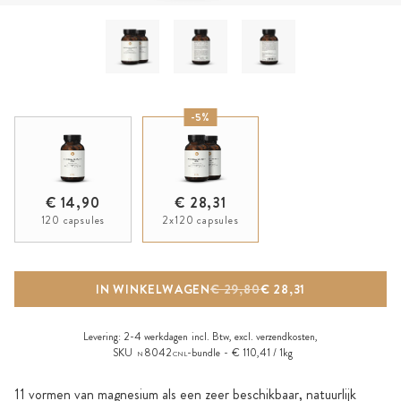
-5%
€ 14,90
€ 28,31
120 capsules
2x120 capsules
IN WINKELWAGEN
€ 29,80
€ 28,31
Levering:
2-4 werkdagen
incl. Btw, excl.
verzendkosten
,
SKU
8042
-bundle
€ 110,41 / 1kg
N
CNL
11 vormen van magnesium als een zeer beschikbaar, natuurlijk