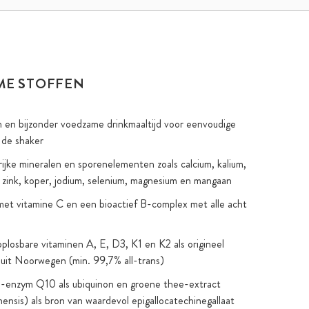
ME STOFFEN
en bijzonder voedzame drinkmaaltijd voor eenvoudige
n de shaker
ijke mineralen en sporenelementen zoals calcium, kalium,
r, zink, koper, jodium, selenium, magnesium en mangaan
et vitamine C en een bioactief B-complex met alle acht
s
oplosbare vitaminen A, E, D3, K1 en K2 als origineel
it Noorwegen (min. 99,7% all-trans)
-enzym Q10 als ubiquinon en groene thee-extract
nensis) als bron van waardevol epigallocatechinegallaat