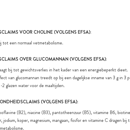
Toegevoegde
functionele
CLAIMS VOOR CHOLINE (VOLGENS EFSA):
ij tot een normaal vetmetabolisme.
CLAIMS OVER GLUCOMANNAN (VOLGENS EFSA):
gt bij tot gewichtsverlies in het kader van een energiebeperkt dieet.
fect van glucomannan treedt op bij een dagelijkse inname van 3 g in 3 po
-2 glazen water voor de maaltijden.
ONDHEIDSCLAIMS (VOLGENS EFSA):
iboflavine (B2), niacine (B3), pantotheenzuur (B5), vitamine B6, biotin
zer, jodium, koper, magnesium, mangaan, fosfor en vitamine C dragen bij 
 metabolisme.