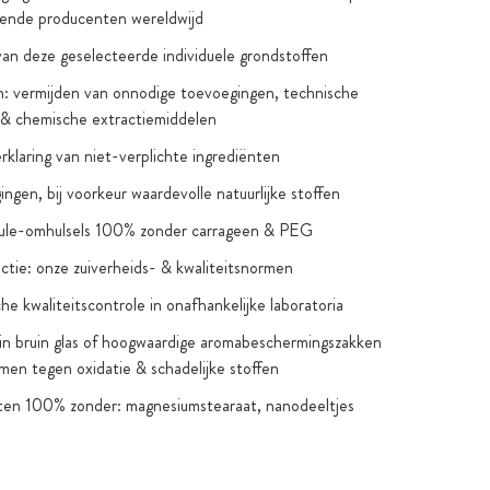
ende producenten wereldwijd
van deze geselecteerde individuele grondstoffen
: vermijden van onnodige toevoegingen, technische
 & chemische extractiemiddelen
verklaring van niet-verplichte ingrediënten
ngen, bij voorkeur waardevolle natuurlijke stoffen
sule-omhulsels 100% zonder carrageen & PEG
ctie: onze zuiverheids- & kwaliteitsnormen
he kwaliteitscontrole in onafhankelijke laboratoria
in bruin glas of hoogwaardige aromabeschermingszakken
men tegen oxidatie & schadelijke stoffen
ten 100% zonder: magnesiumstearaat, nanodeeltjes
telijke uitzonderingen), gentechnologie, kunstmatige
n & smaakstoffen, titaniumdioxide