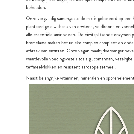
behouden.
Onze zorgvuldig samengestelde mix is gebaseerd op een 
plantaardige eiwitbasis van erwten-, veldboon- en zonn
alle essentiële aminozuren. De eiwitsplitsende enzymen 
bromelaïne maken het unieke complex compleet en onde
afbraak van eiwitten. Onze vegan maaltijdvervanger beva
waardevolle voedingsvezels zoals glucomannan, vezelrijke
teffmeelvlokken en resistent aardappelzetmeel.
Naast belangrijke vitaminen, mineralen en sporenelemen
enzym Q10, wordt de unieke poedermix aangevuld met in
(voorheen vitamine B8) en de vitamine-achtige stof chol
ondersteunt een normale vetstofwisseling en dient als ee
cofactor voor geselecteerde B-vitaminen. De vegan maal
wordt ook gekenmerkt door EGCG uit groene thee-extr
In plaats van kunstmatige zoetstoffen gebruiken we enzy