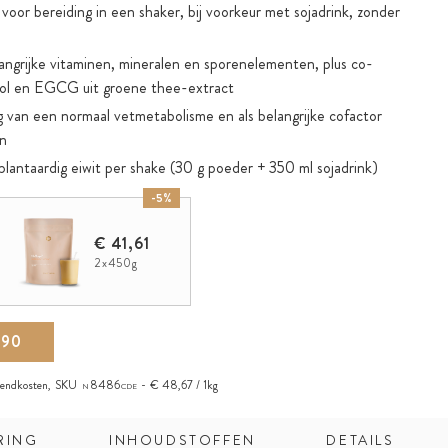
oor bereiding in een shaker, bij voorkeur met sojadrink, zonder
ngrijke vitaminen, mineralen en sporenelementen, plus co-
tol en EGCG uit groene thee-extract
 van een normaal vetmetabolisme en als belangrijke cofactor
en
plantaardig eiwit per shake (30 g poeder + 350 ml sojadrink)
ende enzymen papaïne en bromelaïne
-5%
voedingsvezels zoals glucomannan uit konjacwortel
€ 41,61
aramelsmaak en de natuurlijke zoetheid van enzymatisch
2x450g
tevia)
2 maaltijden = gewichtsverlies, vervang 1 maaltijd =
,90
tisch
zendkosten
,
SKU
8486
€ 48,67 / 1kg
N
CDE
RING
INHOUDSTOFFEN
DETAILS