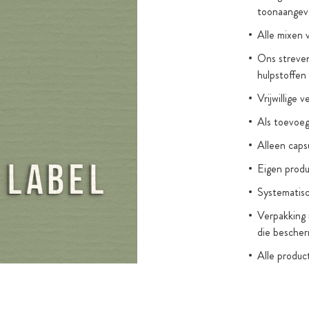
tof voor onze
toonaangev
aramelsmaak
Alle mixen 
akes ook met
Ons streven
n gemakkelijk
hulpstoffen
zonder romige,
Vrijwillige 
er praktisch
Als toevoegi
worden
Alleen cap
 van
Eigen produ
Systematisc
van soja-
Verpakking 
ken we
die bescher
zakken met een
Alle produc
om het poeder
(zonder wet
itenaf.
kleurstoffe