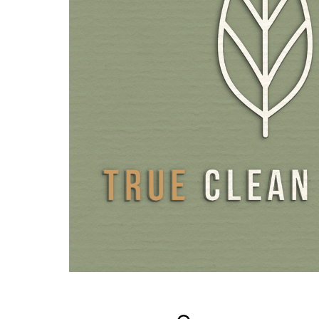
verkregen steviolglycosiden (stevia) als natuurlijke zoets
Metabolic Complete Shake, die de intens aromatische k
perfect afrondt met zijn zoetheid. We verfijnen onze sh
een vleugje Dode Zeezout. De drinkmaaltijd is niet allee
en snel te bereiden in de shaker, maar heeft ook een bij
klontvrije consistentie. Onze premium shakes zijn bijzond
omdat er bij de bereiding, in tegenstelling tot andere
maaltijdvervangende poeders, geen extra olie hoeft te 
toegevoegd. Dit is al in het product aanwezig in de vorm
zonnebloemolie.
De maaltijdvervanger is ook glutenvrij en lactosevrij, vrij 
ingrediënten en 100% vegan. Voor de verpakking gebrui
bijzonder hoogwaardige, luchtdichte smaakbeschermings
ritssluiting. Deze bieden een hoge barrièrebescherming 
optimaal te beschermen tegen vocht en invloeden van bu