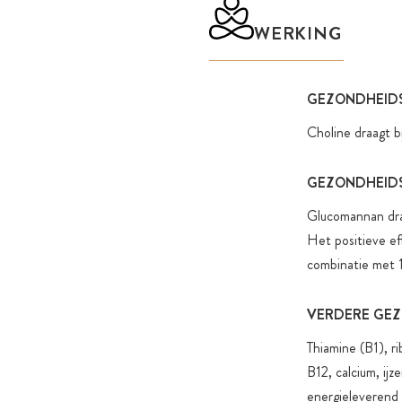
WERKING
GEZONDHEIDS
Choline draagt b
GEZONDHEIDS
Glucomannan draa
Het positieve ef
combinatie met 1
VERDERE GEZ
Thiamine (B1), r
B12, calcium, ij
energieleverend