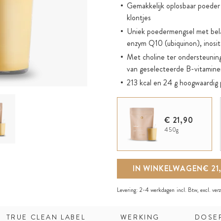
Gemakkelijk oplosbaar poeder v
klontjes
Uniek poedermengsel met bela
enzym Q10 (ubiquinon), inosi
Met choline ter ondersteuning
van geselecteerde B-vitamin
213 kcal en 24 g hoogwaardig 
Aangevuld met de eiwitsplits
Met natuurlijke, plantaardige 
€ 21,90
Met een intens aromatische k
450g
verkregen steviolglycosiden (s
Eenvoudig in gebruik: vervang 
gewichtsbehoud
IN WINKELWAGEN
€ 21
Lactosevrij, glutenvrij, veganis
Levering:
2-4 werkdagen
incl. Btw, excl.
ver
TRUE CLEAN LABEL
WERKING
DOSE