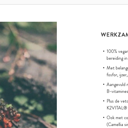
WERKZA
100% vegan 
bereiding i
Met belangr
fosfor, ijze
Aangevuld m
B-vitamine
Plus de vet
K2VITAL® u
Ook met co
(Camellia si