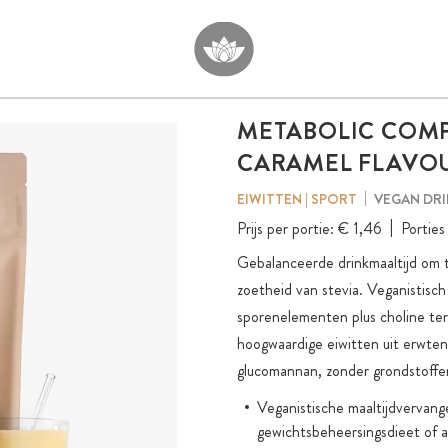
METABOLIC COMP
CARAMEL FLAVO
VEGAN DRI
EIWITTEN | SPORT
Prijs per portie:
€ 1,46
Porties 
Gebalanceerde drinkmaaltijd om 
zoetheid van stevia. Veganistisc
sporenelementen plus choline te
hoogwaardige eiwitten uit erwten
glucomannan, zonder grondstoffe
Veganistische maaltijdvervan
gewichtsbeheersingsdieet of al