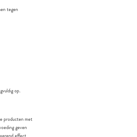
men tegen
gvuldig op.
re producten met
tvoeding geven
axerend effect