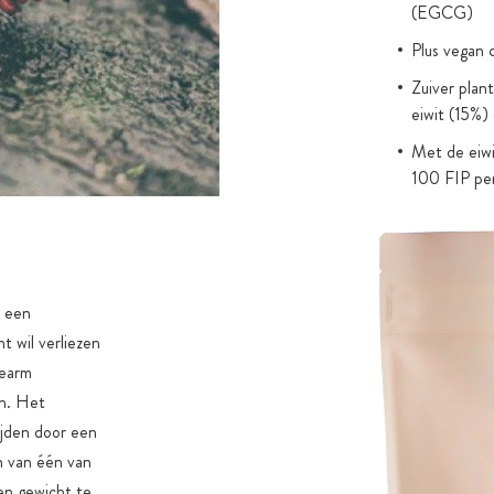
(EGCG)
Plus vegan c
Zuiver plan
eiwit (15%)
Met de eiwi
100 FIP pe
Met de voed
resistent a
teffmeelvlo
Met de natu
 een
steviolglyco
t wil verliezen
Intens arom
iearm
en. Het
Lactosevrij,
ijden door een
en van één van
ren gewicht te