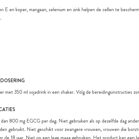
en E en koper, mangaan, selenium en zink helpen de cellen te bescher
.
 DOSERING
 met 350 ml sojadrink in een shaker. Volg de bereidingsinstructies zor
CATIES
dan 800 mg EGCG per dag. Niet gebruiken als op dezelfde dag ande
den gebruikt. Niet geschikt voor zwangere vrouwen, vrouwen die bors
r de 18 jaar. Niet op een lege maag gebruiken. Het product kan een l