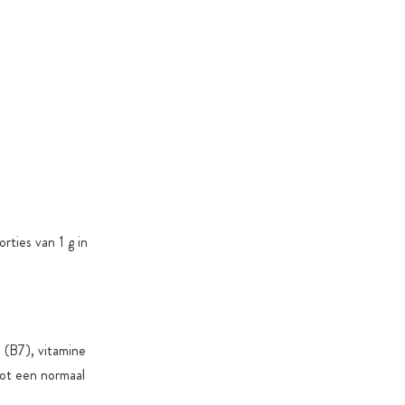
 suiker & zoetstoffen: alleen als dat nodig is om
 of product-specifieke redenen
rties van 1 g in
e (B7), vitamine
tot een normaal