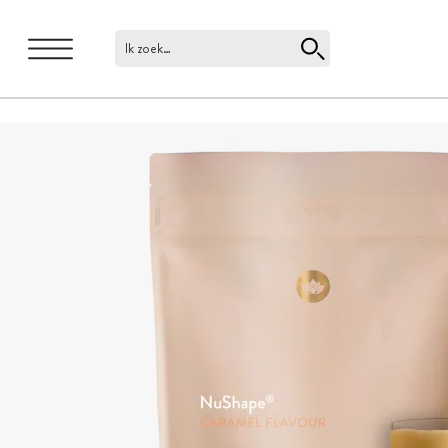
Ik zoek…