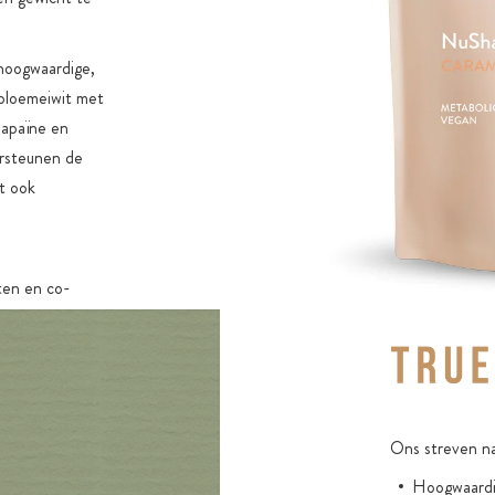
hoogwaardige,
ebloemeiwit met
papaïne en
rsteunen de
t ook
ten en co-
ositol
ine. Choline
n belangrijke
tijdvervanger
act.
Ons streven na
matisch
Hoogwaardig