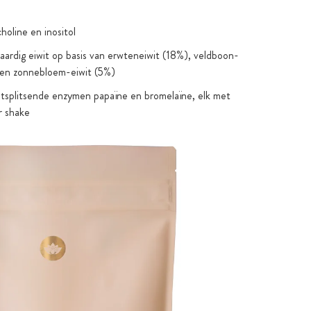
holine en inositol
taardig eiwit op basis van erwteneiwit (18%), veldboon-
 en zonnebloem-eiwit (5%)
tsplitsende enzymen papaïne en bromelaïne, elk met
r shake
ingsvezel glucomannaan uit konjacwortel en vezelrijk,
ardappelzetmeel met meer dan 63% vezels en
kken
urlijke zoetheid van enzymatisch verkregen
siden (stevia)
atische karamelsmaak
 glutenvrij, zonder soja-ingrediënten