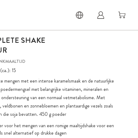
LETE SHAKE
UR
NKMAALTIJD
(ca.):
15
te mengen met een intense karamelsmaak en de natuurlijke
h poedermengsel met belangrijke vitaminen, mineralen en
r ondersteuning van een normaal vetmetabolisme. Met
, veldbonen en zonnebloemen en plantaardige vezels zoals
n die soja bevatten. 450 g poeder
ger voor het mengen van een romige maaltijdshake voor een
s snel alternatief op drukke dagen