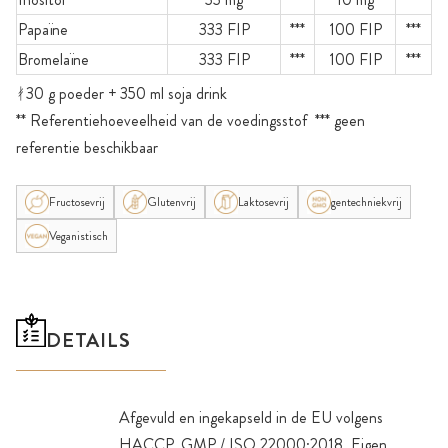
Papaïne
333 FIP
***
100 FIP
***
Bromelaïne
333 FIP
***
100 FIP
***
ᚯ30 g poeder + 350 ml soja drink
** Referentiehoeveelheid van de voedingsstof *** geen
referentie beschikbaar
Fructosevrij
Glutenvrij
Laktosevrij
gentechniekvrij
Veganistisch
DETAILS
Afgevuld en ingekapseld in de EU volgens
HACCP, GMP / ISO 22000:2018. Eigen