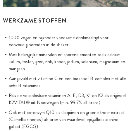
WERKZAME STOFFEN
100% vegan en bijzonder voedzame drinkmaaltijd voor
eenvoudig bereiden in de shaker
Met belangrijke mineralen en sporenelementen zoals calcium,
kalium, fosfor, ijzer, zink, koper, jodium, selenium, magnesium en
mangaan
Aangevuld met vitamine C en een bioactief B-complex met alle
acht B-vitamines
Plus de vetoplosbare vitaminen A, E, D3, K1 en K2 als origineel
K2VITAL® uit Noorwegen (min. 99,7% all-trans)
Ook met co-enzym Q10 als ubiquinon en groene thee-extract
(Camellia sinensis) als bron van waardevol epigallocatechine
gallaat (EGCG)