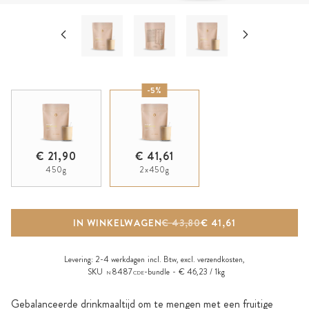
-5%
€ 21,90
€ 41,61
450g
2x450g
IN WINKELWAGEN
€ 43,80
€ 41,61
Levering:
2-4 werkdagen
incl. Btw, excl.
verzendkosten
,
SKU
8487
-bundle
€ 46,23 / 1kg
N
CDE
Gebalanceerde drinkmaaltijd om te mengen met een fruitige