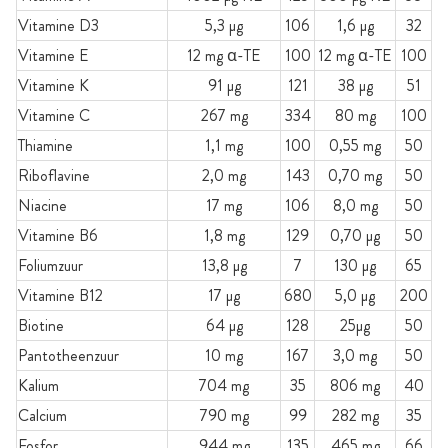
Vitamine D3
5,3 µg
106
1,6 µg
32
Vitamine E
12 mg α-TE
100
12 mg α-TE
100
Vitamine K
91 µg
121
38 µg
51
Vitamine C
267 mg
334
80 mg
100
Thiamine
1,1 mg
100
0,55 mg
50
Riboflavine
2,0 mg
143
0,70 mg
50
Niacine
17 mg
106
8,0 mg
50
Vitamine B6
1,8 mg
129
0,70 µg
50
Foliumzuur
13,8 µg
7
130 µg
65
Vitamine B12
17 µg
680
5,0 µg
200
Biotine
64 µg
128
25µg
50
Pantotheenzuur
10 mg
167
3,0 mg
50
Kalium
704 mg
35
806 mg
40
Calcium
790 mg
99
282 mg
35
Fosfor
944 mg
135
465 mg
66