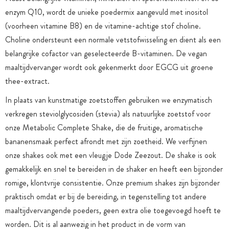
enzym Q10, wordt de unieke poedermix aangevuld met inositol
(voorheen vitamine B8) en de vitamine-achtige stof choline.
Choline ondersteunt een normale vetstofwisseling en dient als een
belangrijke cofactor van geselecteerde B-vitaminen. De vegan
maaltijdvervanger wordt ook gekenmerkt door EGCG uit groene
thee-extract.
In plaats van kunstmatige zoetstoffen gebruiken we enzymatisch
verkregen steviolglycosiden (stevia) als natuurlijke zoetstof voor
onze Metabolic Complete Shake, die de fruitige, aromatische
bananensmaak perfect afrondt met zijn zoetheid. We verfijnen
onze shakes ook met een vleugje Dode Zeezout. De shake is ook
gemakkelijk en snel te bereiden in de shaker en heeft een bijzonder
romige, klontvrije consistentie. Onze premium shakes zijn bijzonder
praktisch omdat er bij de bereiding, in tegenstelling tot andere
maaltijdvervangende poeders, geen extra olie toegevoegd hoeft te
worden. Dit is al aanwezig in het product in de vorm van