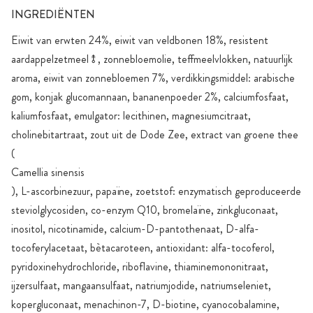
INGREDIËNTEN
Eiwit van erwten 24%, eiwit van veldbonen 18%, resistent
aardappelzetmeel⥉, zonnebloemolie, teffmeelvlokken, natuurlijk
aroma, eiwit van zonnebloemen 7%, verdikkingsmiddel: arabische
gom, konjak glucomannaan, bananenpoeder 2%, calciumfosfaat,
kaliumfosfaat, emulgator: lecithinen, magnesiumcitraat,
cholinebitartraat, zout uit de Dode Zee, extract van groene thee
(
Camellia sinensis
), L-ascorbinezuur, papaïne, zoetstof: enzymatisch geproduceerde
steviolglycosiden, co-enzym Q10, bromelaïne, zinkgluconaat,
inositol, nicotinamide, calcium-D-pantothenaat, D-alfa-
tocoferylacetaat, bètacaroteen, antioxidant: alfa-tocoferol,
pyridoxinehydrochloride, riboflavine, thiaminemononitraat,
ijzersulfaat, mangaansulfaat, natriumjodide, natriumseleniet,
kopergluconaat, menachinon-7, D-biotine, cyanocobalamine,