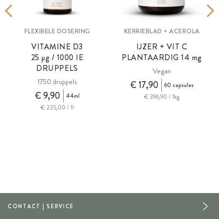
FLEXIBELE DOSERING
KERRIEBLAD + ACEROLA
VITAMINE D3
IJZER + VIT C
25
µg
/ 1000 IE
PLANTAARDIG 14
mg
DRUPPELS
Vegan
1750 druppels
€ 17,90
60 capsules
€ 9,90
44ml
€ 396,90 / 1kg
€ 225,00 / 1l
CONTACT | SERVICE