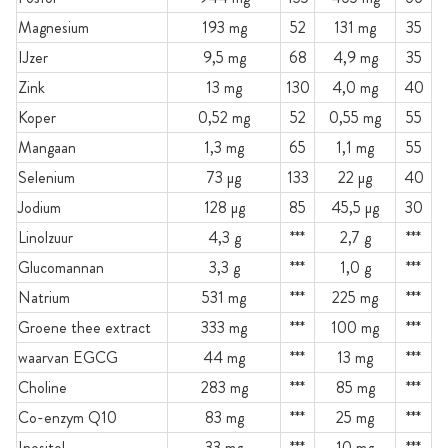
Magnesium
193 mg
52
131 mg
35
IJzer
9,5 mg
68
4,9 mg
35
Zink
13 mg
130
4,0 mg
40
Koper
0,52 mg
52
0,55 mg
55
Mangaan
1,3 mg
65
1,1 mg
55
Selenium
73 µg
133
22 µg
40
Jodium
128 µg
85
45,5 µg
30
Linolzuur
4,3 g
***
2,7 g
***
Glucomannan
3,3 g
***
1,0 g
***
Natrium
531 mg
***
225 mg
***
Groene thee extract
333 mg
***
100 mg
***
waarvan EGCG
44 mg
***
13 mg
***
Choline
283 mg
***
85 mg
***
Co-enzym Q10
83 mg
***
25 mg
***
Inositol
33 mg
***
10 mg
***