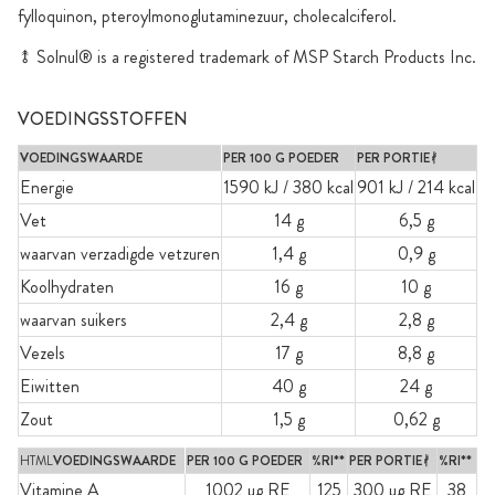
fylloquinon, pteroylmonoglutaminezuur, cholecalciferol.
⥉ Solnul® is a registered trademark of MSP Starch Products Inc.
VOEDINGSSTOFFEN
VOEDINGSWAARDE
PER 100 G POEDER
PER PORTIEᚯ
Energie
1590 kJ / 380 kcal
901 kJ / 214 kcal
Vet
14 g
6,5 g
waarvan verzadigde vetzuren
1,4 g
0,9 g
Koolhydraten
16 g
10 g
waarvan suikers
2,4 g
2,8 g
Vezels
17 g
8,8 g
Eiwitten
40 g
24 g
Zout
1,5 g
0,62 g
HTML
VOEDINGSWAARDE
PER 100 G POEDER
%RI**
PER PORTIEᚯ
%RI**
Vitamine A
1002 µg RE
125
300 µg RE
38