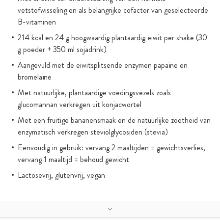
vetstofwisseling en als belangrijke cofactor van geselecteerde
B-vitaminen
214 kcal en 24 g hoogwaardig plantaardig eiwit per shake (30
g poeder + 350 ml sojadrink)
Aangevuld met de eiwitsplitsende enzymen papaïne en
bromelaïne
Met natuurlijke, plantaardige voedingsvezels zoals
glucomannan verkregen uit konjacwortel
Met een fruitige bananensmaak en de natuurlijke zoetheid van
enzymatisch verkregen steviolglycosiden (stevia)
Eenvoudig in gebruik: vervang 2 maaltijden = gewichtsverlies,
vervang 1 maaltijd = behoud gewicht
Lactosevrij, glutenvrij, vegan