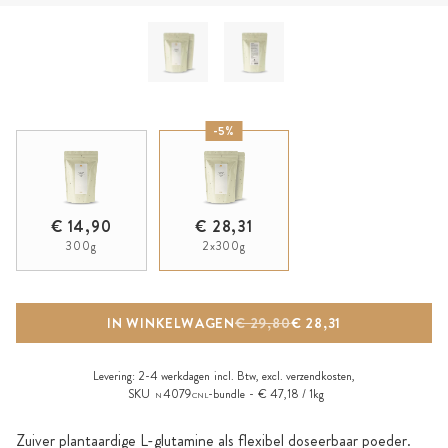
-5%
€ 14,90
€ 28,31
300g
2x300g
IN WINKELWAGEN
€ 29,80
€ 28,31
Levering:
2-4 werkdagen
incl. Btw, excl.
verzendkosten
,
SKU
4079
-bundle
€ 47,18 / 1kg
N
CNL
Zuiver plantaardige L-glutamine als flexibel doseerbaar poeder.