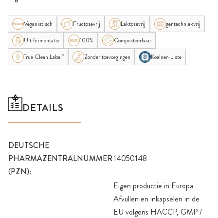
Veganistisch
Fructosevrij
Laktosevrij
gentechniekvrij
Uit fermentatie
100%
Composteerbaar
True Clean Label"
Zonder toevoegingen
Koelner-Liste
DETAILS
DEUTSCHE
PHARMAZENTRALNUMMER
14050148
(PZN):
Eigen productie in Europa
Afvullen en inkapselen in de
EU volgens HACCP, GMP /