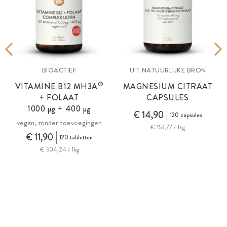
BIOACTIEF
UIT NATUURLIJKE BRON
®
VITAMINE B12
MH3A
MAGNESIUM CITRAAT
+ FOLAAT
CAPSULES
1000 µg + 400 µg
€ 14,90
120 capsules
vegan, zonder toevoegingen
€ 153,77 / 1kg
€ 11,90
120 tabletten
€ 504,24 / 1kg