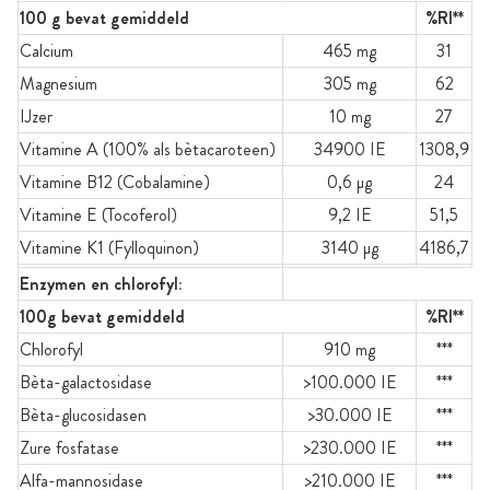
100 g bevat gemiddeld
%RI**
Calcium
465 mg
31
Magnesium
305 mg
62
IJzer
10 mg
27
Vitamine A (100% als bètacaroteen)
34900 IE
1308,9
Vitamine B12 (Cobalamine)
0,6 µg
24
Vitamine E (Tocoferol)
9,2 IE
51,5
Vitamine K1 (Fylloquinon)
3140 µg
4186,7
Enzymen en chlorofyl:
100g bevat gemiddeld
%RI**
Chlorofyl
910 mg
***
Bèta-galactosidase
>100.000 IE
***
Bèta-glucosidasen
>30.000 IE
***
Zure fosfatase
>230.000 IE
***
Alfa-mannosidase
>210.000 IE
***