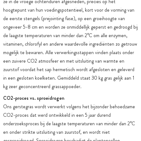
ze in de vroege ochtenduren afgesneden, precies op het
hoogtepunt van hun voedingspotentieel, kort voor de vorming van
de eerste stengels (prejointing fase), op een groeihoogte van
ongeveer 5-8 cm en worden ze onmiddellijk geperst en gedroogd bij
de laagste temperaturen van minder dan 2°C om alle enzymen,
vitaminen, chlorofyl en andere waardevolle ingrediënten zo getrouw
mogelijk te bewaren. Alle verwerkingsstappen vinden plaats onder
een zuivere CO2 atmosfeer en met uitsluiting van warmte en
zuurstof voordat het sap hermetisch wordt afgesloten en geleverd
in een gesloten koelketen. Gemiddeld staat 30 kg gras gelijk aan 1
kg zeer geconcentreerd grassappoeder.
CO2-proces vs. sproeidrogen
Ons gerstegras wordt verwerkt volgens het bijzonder behoedzame
CO2-proces dat werd ontwikkeld in een 5 jaar durend
onderzoeksproces bij de laagste temperaturen van minder dan 2°C
en onder strikte uitsluiting van zuurstof, en wordt niet
gesproeidroogd. Sproeidrogen beschadigt de plantencellen,