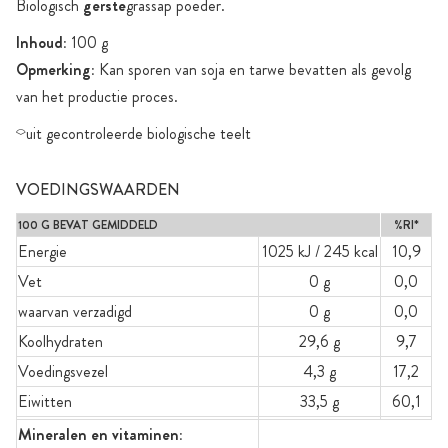
Biologisch
gerste
grassap poeder.
Inhoud:
100 g
Opmerking:
Kan sporen van soja en tarwe bevatten als gevolg
van het productie proces.
⌔uit gecontroleerde biologische teelt
VOEDINGSWAARDEN
100 G BEVAT GEMIDDELD
%RI*
Energie
1025 kJ / 245 kcal
10,9
Vet
0 g
0,0
waarvan verzadigd
0 g
0,0
Koolhydraten
29,6 g
9,7
Voedingsvezel
4,3 g
17,2
Eiwitten
33,5 g
60,1
Mineralen en vitaminen: