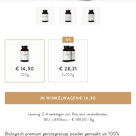
-5%
€ 14,90
€ 28,31
100g
2x100g
IN WINKELWAGEN
€ 14,90
Levering:
2-4 werkdagen
incl. Btw, excl.
verzendkosten
,
SKU
4456
€ 149,00 / 1kg
N
BNL
Biologisch premium gerstegrassap poeder gemaakt uit 100%