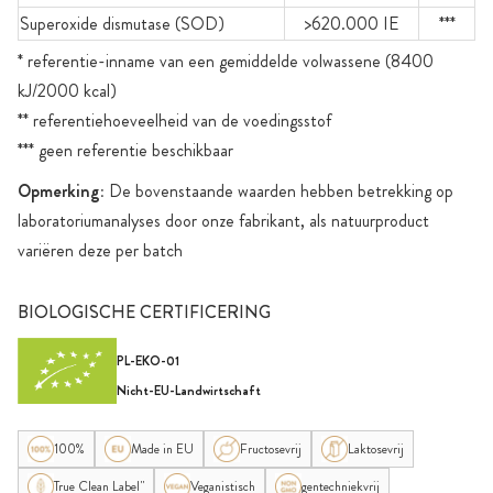
Superoxide dismutase (SOD)
>620.000 IE
***
* referentie-inname van een gemiddelde volwassene (8400
kJ/2000 kcal)
** referentiehoeveelheid van de voedingsstof
*** geen referentie beschikbaar
Opmerking:
De bovenstaande waarden hebben betrekking op
laboratoriumanalyses door onze fabrikant, als natuurproduct
variëren deze per batch
BIOLOGISCHE CERTIFICERING
PL-EKO-01
Nicht-EU-Landwirtschaft
100%
Made in EU
Fructosevrij
Laktosevrij
True Clean Label"
Veganistisch
gentechniekvrij