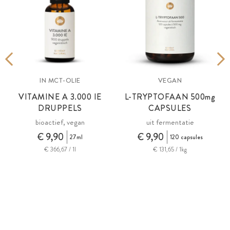
IN MCT-OLIE
VEGAN
VITAMINE A
3.000 IE
L-TRYPTOFAAN 500
mg
DRUPPELS
CAPSULES
e
bioactief, vegan
uit fermentatie
€ 9,90
€ 9,90
27ml
120 capsules
€ 366,67 / 1l
€ 131,65 / 1kg