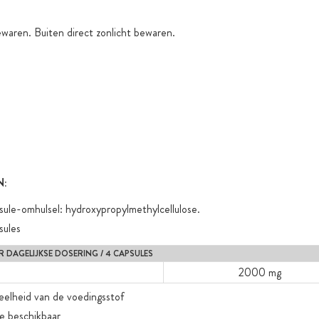
waren. Buiten direct zonlicht bewaren.
N:
ule-omhulsel: hydroxypropylmethylcellulose.
sules
 DAGELIJKSE DOSERING / 4 CAPSULES
2000 mg
eelheid van de voedingsstof
ie beschikbaar