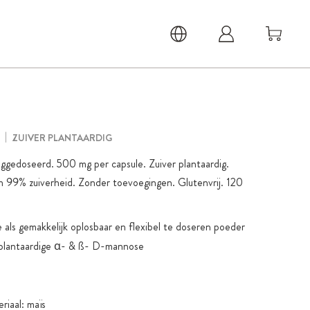
ZUIVER PLANTAARDIG
edoseerd. 500 mg per capsule. Zuiver plantaardig.
n 99% zuiverheid. Zonder toevoegingen. Glutenvrij. 120
als gemakkelijk oplosbaar en flexibel te doseren poeder
t plantaardige α- & ß- D-mannose
riaal: maïs