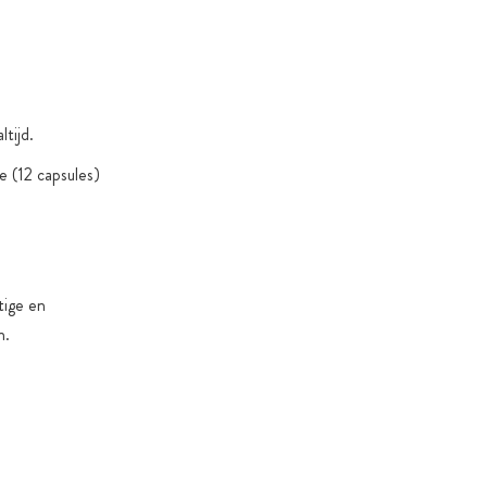
in gecertificeerde & duurzame voedseldozen
ten 100% zonder: magnesiumstearaat, nanodeeltjes
telijke uitzonderingen), gentechnologie, kunstmatige
aakstoffen, titaandioxide
tijd.
suiker & zoetstoffen: alleen als dit nodig is om
 of product specifieke redenen
 (12 capsules)
tige en
n.