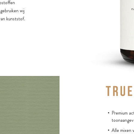
pstoffen
gebruiken wij
van kunststof.
Premium act
toonaangev
Alle mixen 