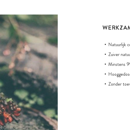
WERKZA
Natuurlijk 
Zuiver natuu
Minstens 99
Hooggedose
Zonder toevo