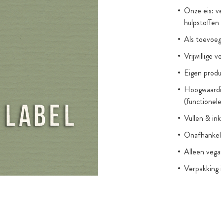
Onze eis: v
hulpstoffen
Als toevoeg
Vrijwillige 
Eigen produ
Hoogwaardig
(functionel
Vullen & i
Onafhankeli
Alleen veg
Verpakking 
met ritsslu
Opslag in br
volgens G