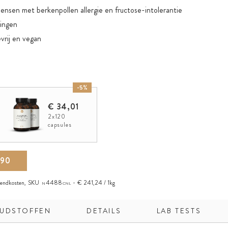
mensen met berkenpollen allergie en fructose-intolerantie
ingen
evrij en vegan
-5%
€ 34,01
2x120
capsules
,90
zendkosten
,
SKU
4488
€ 241,24 / 1kg
N
CNL
UDSTOFFEN
DETAILS
LAB TESTS