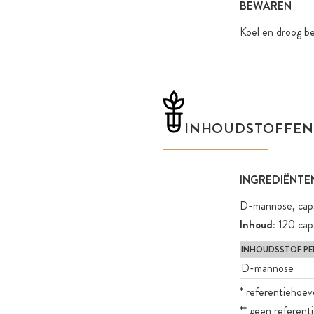
BEWAREN
Koel en droog be
INHOUDSTOFFEN
INGREDIËNTE
D-mannose, caps
Inhoud:
120 cap
INHOUDSSTOF PER
D-mannose
* referentiehoev
** geen referent