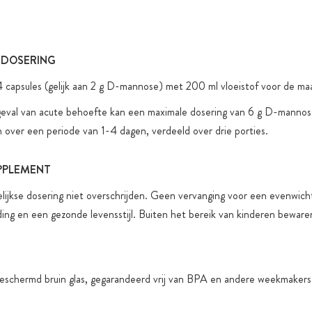
Verzending 
Alle produc
(zonder wet
 DOSERING
kleur- & sm
 capsules (gelijk aan 2 g D-mannose) met 200 ml vloeistof voor de maal
Toegevoegde 
functionele
eval van acute behoefte kan een maximale dosering van 6 g D-mannose
over een periode van 1-4 dagen, verdeeld over drie porties.
PPLEMENT
ijkse dosering niet overschrijden. Geen vervanging voor een evenwich
ing en een gezonde levensstijl. Buiten het bereik van kinderen beware
beschermd bruin glas, gegarandeerd vrij van BPA en andere weekmakers