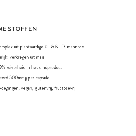
ME STOFFEN
complex uit plantaardige α- & ß- D-mannose
rlijk: verkregen uit maïs
% zuiverheid in het eindproduct
erd 500mmg per capsule
egingen, vegan, glutenvrij, fructosevrij