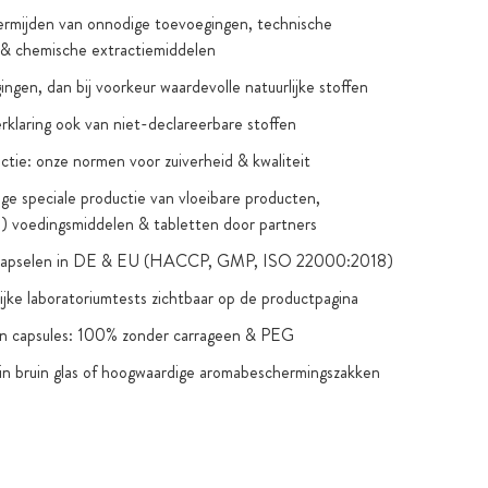
ermijden van onnodige toevoegingen, technische
 & chemische extractiemiddelen
ingen, dan bij voorkeur waardevolle natuurlijke stoffen
verklaring ook van niet-declareerbare stoffen
ctie: onze normen voor zuiverheid & kwaliteit
e speciale productie van vloeibare producten,
e) voedingsmiddelen & tabletten door partners
nkapselen in DE & EU (HACCP, GMP, ISO 22000:2018)
jke laboratoriumtests zichtbaar op de productpagina
an capsules: 100% zonder carrageen & PEG
in bruin glas of hoogwaardige aromabeschermingszakken
iting die beschermen tegen oxidatie & schadelijke stoffen
uin glas of productspecifieke, voedselveilige containers
B 4806.7-2016