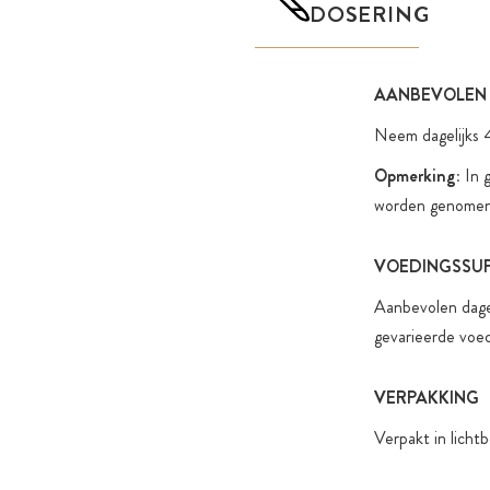
DOSERING
AANBEVOLEN
Neem dagelijks 4
Opmerking:
In g
worden genomen 
VOEDINGSSU
Aanbevolen dagel
gevarieerde voed
VERPAKKING
Verpakt in licht