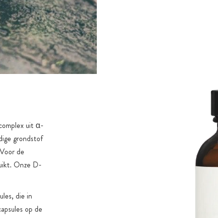
complex uit α-
dige grondstof
 Voor de
uikt. Onze D-
les, die in
capsules op de